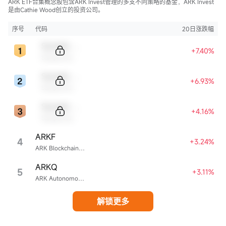
ARK ETF合集概念股包含ARK Invest管理的多支不同策略的基金，ARK Invest
是由Cathie Wood创立的投资公司。
序号
代码
20日涨跌幅
Sample Code
+7.40%
Sample Name
Sample Code
+6.93%
Sample Name
Sample Code
+4.16%
Sample Name
ARKF
4
+3.24%
ARK Blockchain & Fintech Innovation ETF
ARKQ
5
+3.11%
ARK Autonomous Technology & Robotics ETF
解锁更多