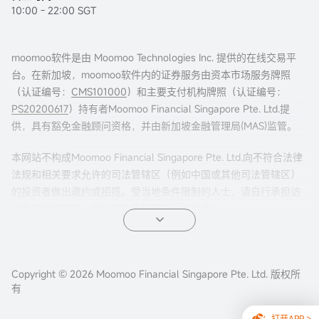
10:00 - 22:00 SGT
moomoo软件是由 Moomoo Technologies Inc. 提供的在线交易平
台。在新加坡，moomoo软件内的证券服务由资本市场服务牌照
（认证编号：
CMS101000
）和主要支付机构牌照（认证编号：
PS20200617
）持有者Moomoo Financial Singapore Pte. Ltd.提
供，具有豁免金融顾问资格，并由新加坡金融管理局(MAS)监管。
本网站不构成Moomoo Financial Singapore Pte. Ltd.向不符合法律
法规和相关要求允许的司法管辖区（例如中国或其他司法管辖区）
的投资者做出邀约或招揽。受当地条件限制的人士，请自行承担访
问本网站的风险，并且您有责任遵守当地法律。
任何引荐来本页面的广告内容，并未被新加坡金融管理局(MAS)审
核。
Copyright © 2026 Moomoo Financial Singapore Pte. Ltd. 版权所
公司地址：新加坡滨海湾金融中心二座#31-01 moomoo证
有
券（新加坡） ，邮编 018983
打开APP >