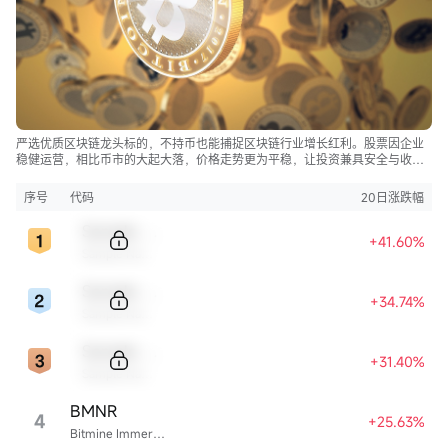
严选优质区块链龙头标的，不持币也能捕捉区块链行业增长红利。股票因企业
稳健运营，相比币市的大起大落，价格走势更为平稳，让投资兼具安全与收
益。
序号
代码
20日涨跌幅
Sample Code
+41.60%
Sample Name
Sample Code
+34.74%
Sample Name
Sample Code
+31.40%
Sample Name
BMNR
4
+25.63%
Bitmine Immersion Technologies