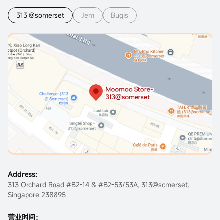
313 @somerset
Jem
Bugis
Address:
313 Orchard Road #B2-14 & #B2-53/53A, 313@somerset,
Singapore 238895
营业时间：