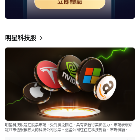
明星科技股
明星科技股是在股票市場上受到廣泛關注、具有顯著行業影響力、市場表現活
躍且市值規模較大的科技公司股票。這些公司往往在科技創新、市場份額、品
牌知名度、盈利能力等方面表現出色，是各自所屬行業的領軍者，對整個股
市，特別是科技行業板塊乃至全球經濟具有顯著影響。