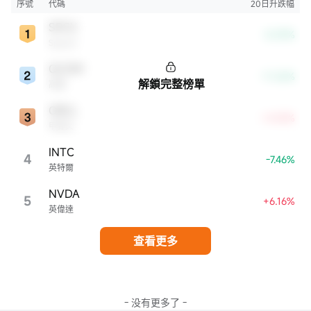
序號
代碼
20日升跌幅
SPCX
-8.39%
SpaceX
QCOM
-11.26%
解鎖完整榜單
高通
ORCL
+4.54%
甲骨文
INTC
4
-7.46%
英特爾
NVDA
5
+6.16%
英偉達
查看更多
- 没有更多了 -