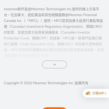
moomoo軟件是由Moomoo Technologies Inc.提供的線上交易平
台。在加拿大，經紀產品和其他相關服務由Moomoo Financial
Canada Inc.（「MFCI」）提供。MFCI受到加拿大投資行業監管組
織（Canadian Investment Regulatory Organization，簡稱CIRO）
的監管，並是加拿大投資者保護基金（Canadian Investor
Protection Fund，簡稱CIPF）的成員。MFCI是一家專門從事訂單
執行服務（Order Execution Only，簡稱OEO）的加拿大證券經紀
商。MFCI不提供有關購買或出售任何投資的投資建議或推薦。投資
者需要對自己的投資決定負責。
所有投資都涉及風險，包括可能的本金損失。過往的證券、市場或
金融產品的表現並不保證未來的結果。電子交易對投資者來說有獨
特的風險。系統響應和訪問時間可能因市場條件、系統性能和其他
Copyright © 2026 Moomoo Technologies Inc. 版權所有
因素而異。市場波動、交易量和系統可用性可能會延遲賬戶訪問和
交易執行。
打開APP >
本網站內容不應視為買賣證券、期貨或其他投資產品的建議或招
攬。本網站所有信息及數據僅供參考，歷史數據不應作為判斷未來