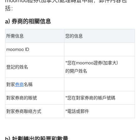
moomoo證券(加拿大)處理轉倉申請，郵件內容包
括：
a) 券商的相關信息
所需信息
您的信息
moomoo ID
*您在moomoo證券(加拿大)
登記的姓名
的開户姓名
對家
券商
名稱
對家券商的賬號
*您在對家券商的帳戶號碼
對家券商聯絡方式
*電話或郵件
b) 計劃轉出的股票和數量