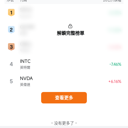
序號
代碼
20日升跌幅
SPCX
-8.39%
SpaceX
QCOM
-11.26%
解鎖完整榜單
高通
ORCL
+4.54%
甲骨文
INTC
4
-7.46%
英特爾
NVDA
5
+6.16%
英偉達
查看更多
- 没有更多了 -