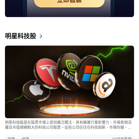
明星科技股
明星科技股是在股票市場上受到廣泛關注、具有顯著行業影響力、市場表現活
躍且市值規模較大的科技公司股票。這些公司往往在科技創新、市場份額、品
牌知名度、盈利能力等方面表現出色，是各自所屬行業的領軍者，對整個股
市，特別是科技行業板塊乃至全球經濟具有顯著影響。