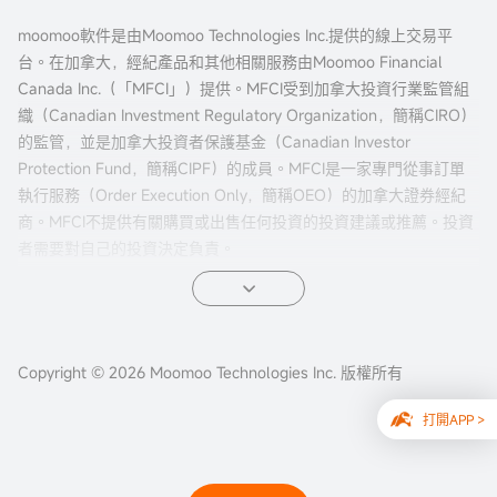
moomoo軟件是由Moomoo Technologies Inc.提供的線上交易平
台。在加拿大，經紀產品和其他相關服務由Moomoo Financial
Canada Inc.（「MFCI」）提供。MFCI受到加拿大投資行業監管組
織（Canadian Investment Regulatory Organization，簡稱CIRO）
的監管，並是加拿大投資者保護基金（Canadian Investor
Protection Fund，簡稱CIPF）的成員。MFCI是一家專門從事訂單
執行服務（Order Execution Only，簡稱OEO）的加拿大證券經紀
商。MFCI不提供有關購買或出售任何投資的投資建議或推薦。投資
者需要對自己的投資決定負責。
所有投資都涉及風險，包括可能的本金損失。過往的證券、市場或
金融產品的表現並不保證未來的結果。電子交易對投資者來說有獨
特的風險。系統響應和訪問時間可能因市場條件、系統性能和其他
Copyright © 2026 Moomoo Technologies Inc. 版權所有
因素而異。市場波動、交易量和系統可用性可能會延遲賬戶訪問和
交易執行。
打開APP >
本網站內容不應視為買賣證券、期貨或其他投資產品的建議或招
攬。本網站所有信息及數據僅供參考，歷史數據不應作為判斷未來