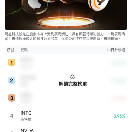
明星科技股是在股票市場上受到廣泛關注、具有顯著行業影響力、市場表現活
躍且市值規模較大的科技公司股票。這些公司往往在科技創新、市場份額、品
牌知名度、盈利能力等方面表現出色，是各自所屬行業的領軍者，對整個股
市，特別是科技行業板塊乃至全球經濟具有顯著影響。
序號
代碼
20日升跌幅
SPCX
-14.05%
SpaceX
QCOM
-12.69%
解鎖完整榜單
高通
ORCL
+2.73%
甲骨文
INTC
4
-8.93%
英特爾
NVDA