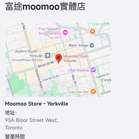
富途moomoo實體店
Moomoo Store - Yorkville
地址：
95A Bloor Street West,
Toronto
營業時間