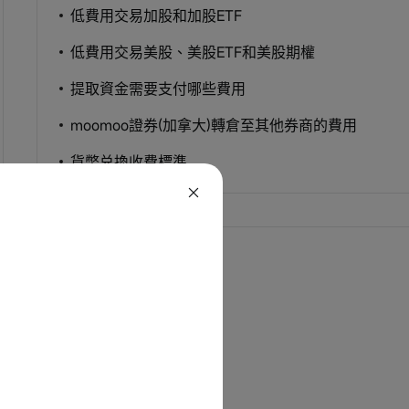
低費用交易加股和加股ETF
低費用交易美股、美股ETF和美股期權
提取資金需要支付哪些費用
moomoo證券(加拿大)轉倉至其他券商的費用
貨幣兑換收費標準
聯絡我們
如何聯係我們