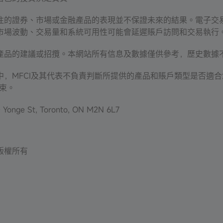
往的證券、市場或金融產品的表現並不保證未來的結果。電子交
市場波動、交易量和系統可用性可能會延遲賬戶訪問和交易執行
產品的建議或招攬。本網站所有信息及數據僅供參考，歷史數據
中，MFCI及其代表不負責判斷所提供的產品和賬戶類型是否適
約束。
onge St, Toronto, ON M2N 6L7
c. 版權所有