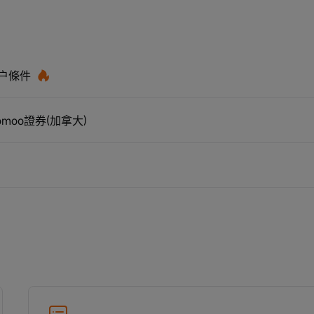
開户條件
moo證券(加拿大)