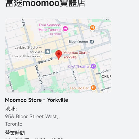
富途moomoo實體店
Moomoo Store - Yorkville
地址：
95A Bloor Street West,
Toronto
營業時間