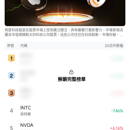
明星科技股是在股票市場上受到廣泛關注、具有顯著行業影響力、市場表現活
躍且市值規模較大的科技公司股票。這些公司往往在科技創新、市場份額、品
牌知名度、盈利能力等方面表現出色，是各自所屬行業的領軍者，對整個股
市，特別是科技行業板塊乃至全球經濟具有顯著影響。
序號
代碼
20日升跌幅
SPCX
-8.39%
SpaceX
QCOM
-11.26%
解鎖完整榜單
高通
ORCL
+4.54%
甲骨文
INTC
4
-7.46%
英特爾
NVDA
5
+6.16%