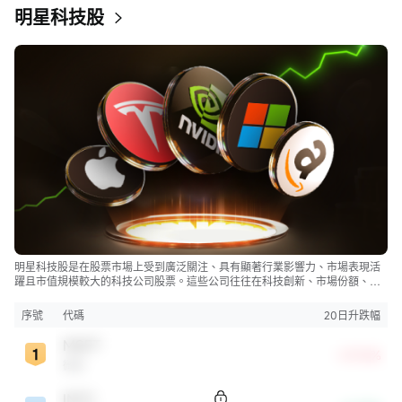
明星科技股
明星科技股是在股票市場上受到廣泛關注、具有顯著行業影響力、市場表現活
躍且市值規模較大的科技公司股票。這些公司往往在科技創新、市場份額、品
牌知名度、盈利能力等方面表現出色，是各自所屬行業的領軍者，對整個股
市，特別是科技行業板塊乃至全球經濟具有顯著影響。
序號
代碼
20日升跌幅
MSFT
+27.16%
微軟
INTC