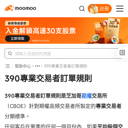
註冊
新客福利待領取
幫助中心
390專業交易者訂單規則
390專業交易者訂單規則
390專業交易者訂單規則是芝加哥
期權
交易所
（CBOE）針對期權高頻交易者所製定的
專業交易者
分類標準。
任何客戶在單季的任何一個月份內，如果
平均每個交