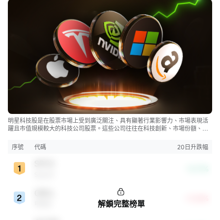
明星科技股是在股票市場上受到廣泛關注、具有顯著行業影響力、市場表現活
躍且市值規模較大的科技公司股票。這些公司往往在科技創新、市場份額、品
牌知名度、盈利能力等方面表現出色，是各自所屬行業的領軍者，對整個股
市，特別是科技行業板塊乃至全球經濟具有顯著影響。
序號
代碼
20日升跌幅
SPCX
-12.17%
SpaceX
ORCL
+3.26%
解鎖完整榜單
甲骨文