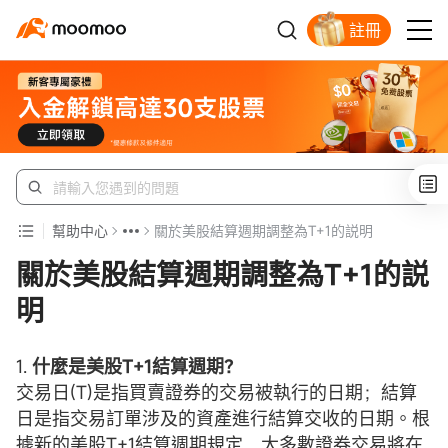
註冊
新客福利待領取
幫助中心
關於美股結算週期調整為T+1的説明
關於美股結算週期調整為T+1的説
明
1.
什麼是美股T+1結算週期？
交易日(T)是指買賣證券的交易被執行的日期；結算
日是指交易訂單涉及的資產進行結算交收的日期。根
據新的美股T+1結算週期規定，大多數證券交易將在