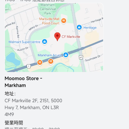
Moomoo Store -
Markham
地址：
CF Markville 2F, 2151, 5000
Hwy 7, Markham, ON L3R
4M9
營業時間