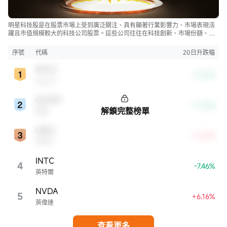
明星科技股是在股票市場上受到廣泛關注、具有顯著行業影響力、市場表現活
躍且市值規模較大的科技公司股票。這些公司往往在科技創新、市場份額、品
牌知名度、盈利能力等方面表現出色，是各自所屬行業的領軍者，對整個股
市，特別是科技行業板塊乃至全球經濟具有顯著影響。
序號
代碼
20日升跌幅
SPCX
-8.39%
SpaceX
QCOM
-11.26%
解鎖完整榜單
高通
ORCL
+4.54%
甲骨文
INTC
4
-7.46%
英特爾
NVDA
5
+6.16%
英偉達
查看更多