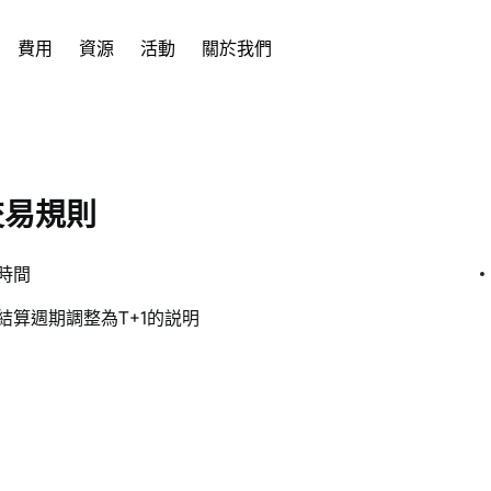
費用
資源
活動
關於我們
交易規則
時間
結算週期調整為T+1的説明