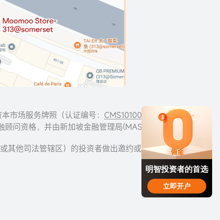
服务由资本市场服务牌照（认证编号：
CMS101000
）和
供，具有豁免金融顾问资格，并由新加坡金融管理局(MAS)监管。
区（例如中国或其他司法管辖区）的投资者做出邀约或招揽。