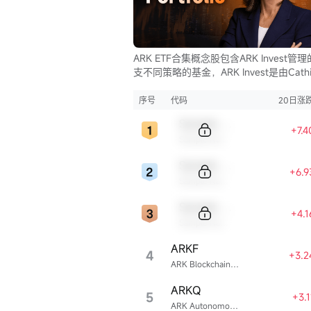
ARK ETF合集概念股包含ARK Invest管
支不同策略的基金，ARK Invest是由Cathi
Wood创立的投资公司。
序号
代码
20日涨
Sample Code
+7.
Sample Name
Sample Code
+6.
Sample Name
立即开户
Sample Code
+4.
Sample Name
ARKF
4
+3.2
ARK Blockchain & Fintech Innovation ETF
ARKQ
5
+3.
ARK Autonomous Technology & Robotics ETF