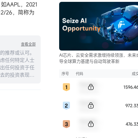
AAPL，2021
12/26，简称为
查看全部
的推荐或认可。
AI芯片、云安全需求激增持续领涨，未来
虑任何特定人士
导全球算力基建与自动驾驶革新
出任何投资于任
序号
代码
成
去的投资表现不
述内容的真实性、
Sample Code
1596.
Sample Name
Sample Code
972.3
Sample Name
Sample Code
476.3
Sample Name