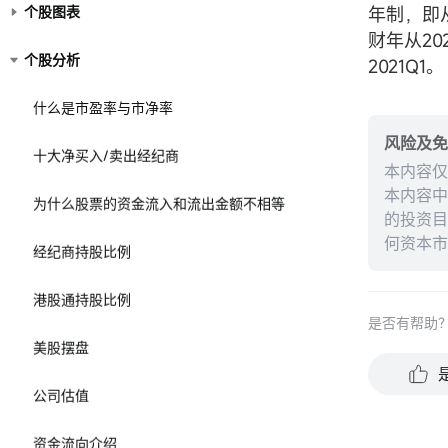
个股图表
年制，即从
财年从202
个股分析
2021Q1。
什么是市盈率与市净率
风险及免
十大净买入/卖出经纪商
本内容仅
本内容中
为什么股票的资金流入和流出金额不相等
的投资目
何资本市
经纪商持股比例
能保证未
完整性、
港股通持股比例
是否有帮助
美股摆盘
公司估值
资金流向介绍