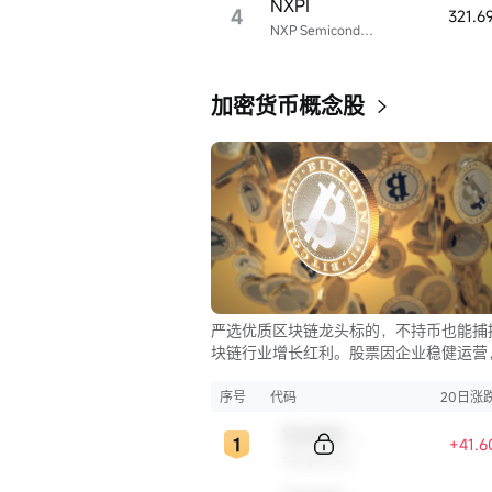
NXPI
4
321.6
NXP Semiconductors
加密货币概念股
严选优质区块链龙头标的，不持币也能捕
块链行业增长红利。股票因企业稳健运营
比币市的大起大落，价格走势更为平稳，
资兼具安全与收益。
序号
代码
20日涨
Sample Code
+41.
Sample Name