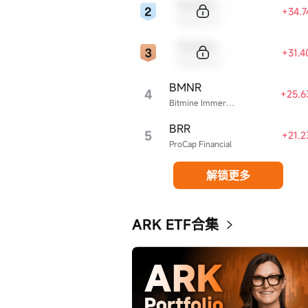
Sample Code
+34.
Sample Name
Sample Code
+31.
Sample Name
BMNR
4
+25.6
Bitmine Immersion Technologies
BRR
5
+21.
ProCap Financial
解锁更多
ARK ETF合集