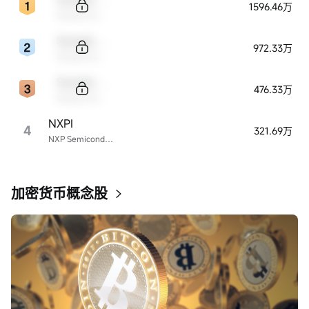
1596.46万
Sample Name
Sample Code
972.33万
Sample Name
Sample Code
476.33万
Sample Name
NXPI
4
321.69万
NXP Semiconductors
加密货币概念股