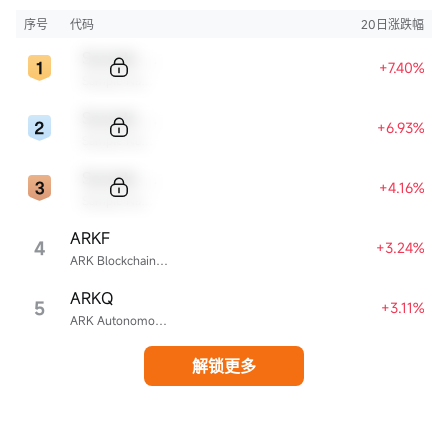
序号
代码
20日涨跌幅
Sample Code
+7.40%
Sample Name
Sample Code
+6.93%
Sample Name
Sample Code
+4.16%
Sample Name
ARKF
4
+3.24%
ARK Blockchain & Fintech Innovation ETF
ARKQ
5
+3.11%
ARK Autonomous Technology & Robotics ETF
解锁更多