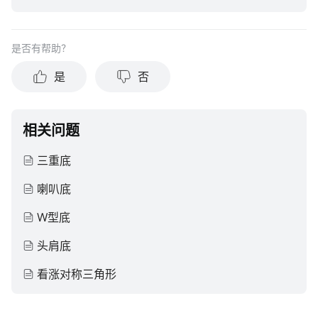
目标、财务状况或需求，并不应被视作个人投资建议。建议您
在做出任何投资于任何资本市场产品的决定之前，应考虑您的
个人情况判断信息的适当性。过去的投资表现不能保证未来的
是否有帮助？
结果。投资涉及风险和损失本金的可能性。moomoo对上述内
容的真实性、完整性、准确性或对任何特定目的的时效性不做
是
否
任何陈述或保证。
相关问题
三重底
喇叭底
W型底
头肩底
看涨对称三角形