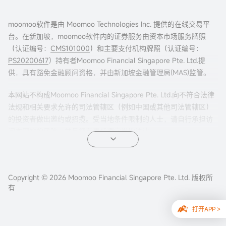
moomoo软件是由 Moomoo Technologies Inc. 提供的在线交易平
台。在新加坡，moomoo软件内的证券服务由资本市场服务牌照
（认证编号：
CMS101000
）和主要支付机构牌照（认证编号：
PS20200617
）持有者Moomoo Financial Singapore Pte. Ltd.提
供，具有豁免金融顾问资格，并由新加坡金融管理局(MAS)监管。
本网站不构成Moomoo Financial Singapore Pte. Ltd.向不符合法律
法规和相关要求允许的司法管辖区（例如中国或其他司法管辖区）
的投资者做出邀约或招揽。受当地条件限制的人士，请自行承担访
问本网站的风险，并且您有责任遵守当地法律。
任何引荐来本页面的广告内容，并未被新加坡金融管理局(MAS)审
核。
Copyright © 2026 Moomoo Financial Singapore Pte. Ltd. 版权所
公司地址：新加坡滨海湾金融中心二座#31-01 moomoo证
有
券（新加坡） ，邮编 018983
打开APP >