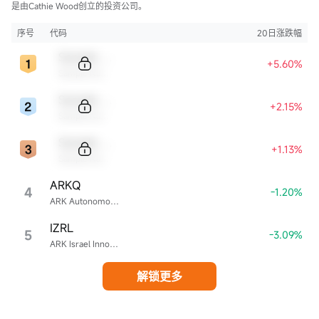
是由Cathie Wood创立的投资公司。
序号
代码
20日涨跌幅
Sample Code
+5.60%
Sample Name
Sample Code
+2.15%
Sample Name
Sample Code
+1.13%
Sample Name
ARKQ
4
-1.20%
ARK Autonomous Technology & Robotics ETF
IZRL
5
-3.09%
ARK Israel Innovative Technology ETF
解锁更多