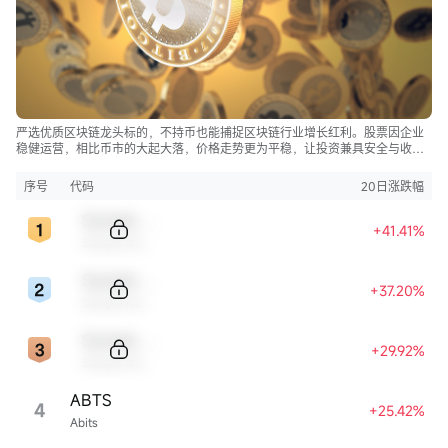
严选优质区块链龙头标的，不持币也能捕捉区块链行业增长红利。股票因企业
稳健运营，相比币市的大起大落，价格走势更为平稳，让投资兼具安全与收
益。
序号
代码
20日涨跌幅
Sample Code
+41.41%
Sample Name
Sample Code
+37.20%
Sample Name
Sample Code
+29.92%
Sample Name
ABTS
4
+25.42%
Abits