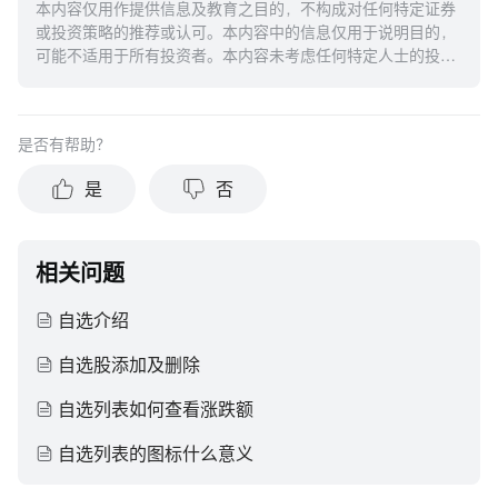
本内容仅用作提供信息及教育之目的，不构成对任何特定证券
或投资策略的推荐或认可。本内容中的信息仅用于说明目的，
可能不适用于所有投资者。本内容未考虑任何特定人士的投资
目标、财务状况或需求，并不应被视作个人投资建议。建议您
在做出任何投资于任何资本市场产品的决定之前，应考虑您的
个人情况判断信息的适当性。过去的投资表现不能保证未来的
是否有帮助？
结果。投资涉及风险和损失本金的可能性。moomoo对上述内
容的真实性、完整性、准确性或对任何特定目的的时效性不做
是
否
任何陈述或保证。
相关问题
自选介绍
自选股添加及删除
自选列表如何查看涨跌额
自选列表的图标什么意义