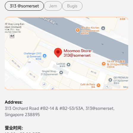
313 @somerset
Jem
Bugis
Address:
313 Orchard Road #B2-14 & #B2-53/53A, 313@somerset,
Singapore 238895
营业时间：