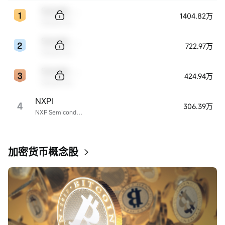
Sample Code
1404.82万
Sample Name
Sample Code
722.97万
Sample Name
Sample Code
424.94万
Sample Name
NXPI
4
306.39万
NXP Semiconductors
加密货币概念股