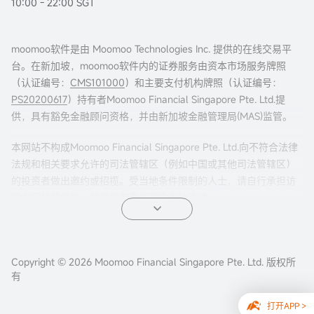
10:00 - 22:00 SGT
moomoo软件是由 Moomoo Technologies Inc. 提供的在线交易平
台。在新加坡，moomoo软件内的证券服务由资本市场服务牌照
（认证编号：
CMS101000
）和主要支付机构牌照（认证编号：
PS20200617
）持有者Moomoo Financial Singapore Pte. Ltd.提
供，具有豁免金融顾问资格，并由新加坡金融管理局(MAS)监管。
本网站不构成Moomoo Financial Singapore Pte. Ltd.向不符合法律
法规和相关要求允许的司法管辖区（例如中国或其他司法管辖区）
的投资者做出邀约或招揽。受当地条件限制的人士，请自行承担访
问本网站的风险，并且您有责任遵守当地法律。
任何引荐来本页面的广告内容，并未被新加坡金融管理局(MAS)审
核。
Copyright © 2026 Moomoo Financial Singapore Pte. Ltd. 版权所
公司地址：新加坡滨海湾金融中心二座#31-01 moomoo证
有
券（新加坡） ，邮编 018983
打开APP >