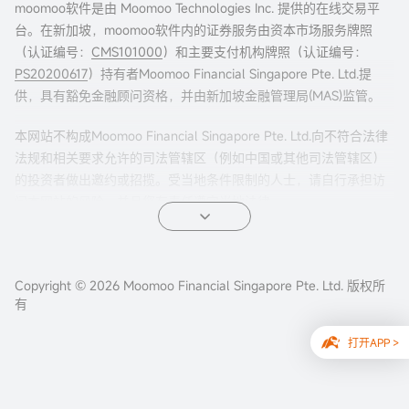
moomoo软件是由 Moomoo Technologies Inc. 提供的在线交易平
台。在新加坡，moomoo软件内的证券服务由资本市场服务牌照
（认证编号：
CMS101000
）和主要支付机构牌照（认证编号：
PS20200617
）持有者Moomoo Financial Singapore Pte. Ltd.提
供，具有豁免金融顾问资格，并由新加坡金融管理局(MAS)监管。
本网站不构成Moomoo Financial Singapore Pte. Ltd.向不符合法律
法规和相关要求允许的司法管辖区（例如中国或其他司法管辖区）
的投资者做出邀约或招揽。受当地条件限制的人士，请自行承担访
问本网站的风险，并且您有责任遵守当地法律。
任何引荐来本页面的广告内容，并未被新加坡金融管理局(MAS)审
核。
Copyright © 2026 Moomoo Financial Singapore Pte. Ltd. 版权所
公司地址：新加坡滨海湾金融中心二座#31-01 moomoo证
有
券（新加坡） ，邮编 018983
打开APP >