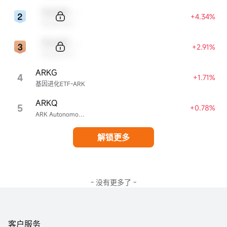
Sample Code
+4.34%
Sample Name
Sample Code
+2.91%
Sample Name
ARKG
4
+1.71%
基因进化ETF-ARK
ARKQ
5
+0.78%
ARK Autonomous Technology & Robotics ETF
解锁更多
- 没有更多了 -
客户服务