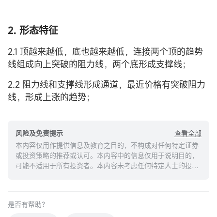
2. 形态特征
2.1 顶越来越低，底也越来越低，连接两个顶的趋势
线组成向上突破的阻力线，两个底形成支撑线；
2.2 阻力线和支撑线形成通道，最近价格有突破阻力
线，形成上涨的趋势；
查看全部
风险及免责提示
本内容仅用作提供信息及教育之目的，不构成对任何特定证券
或投资策略的推荐或认可。本内容中的信息仅用于说明目的，
可能不适用于所有投资者。本内容未考虑任何特定人士的投资
目标、财务状况或需求，并不应被视作个人投资建议。建议您
在做出任何投资于任何资本市场产品的决定之前，应考虑您的
个人情况判断信息的适当性。过去的投资表现不能保证未来的
是否有帮助？
结果。投资涉及风险和损失本金的可能性。moomoo对上述内
容的真实性、完整性、准确性或对任何特定目的的时效性不做