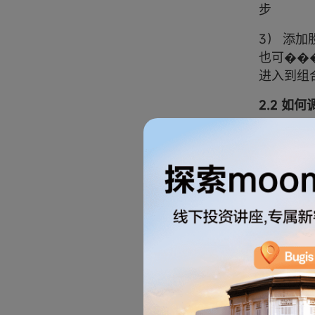
步
3） 添
也可��
进入到组
2.2 如何
点击组合
1）点击底
2）点击
输入比例
3）随时
具体流程