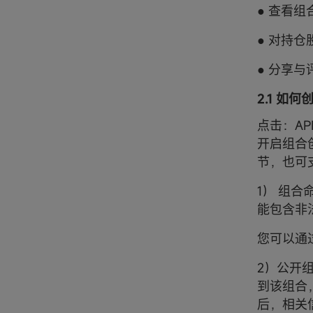
● 查看
● 对持
● 分享
2.1 如
点击：APP
开启组合创
节，也可
1） 组
能包含非
您可以通
2）公开
到该组合
后，相关