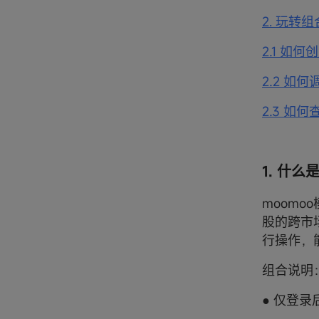
2. 玩转组
2.1 如何
2.2 如何
2.3 如
1. 什
moom
股的跨市
行操作，
组合说明
● 仅登