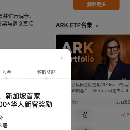
解锁更多
票并进行调仓，
股票与调仓直接
ARK ETF合集
入比例，如超过可
ARK ETF合集概念股包含ARK Invest管
支不同策略的基金，ARK Invest是由Cathi
Wood创立的投资公司。
序号
代码
20日涨
Sample Code
+8.2
Sample Name
Sample Code