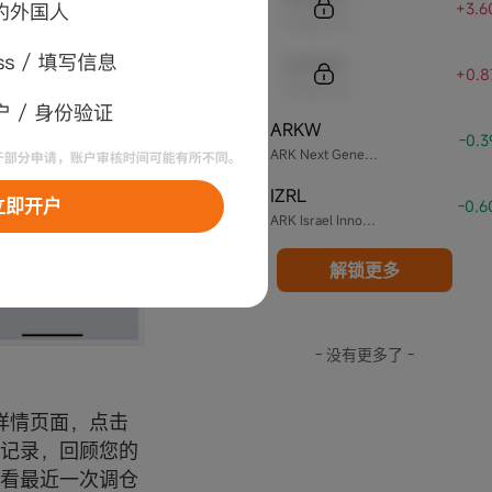
+3.6
Sample Name
Sample Code
+0.8
Sample Name
ARKW
4
-0.
ARK Next Generation Internet ETF
IZRL
5
立即开户
-0.
ARK Israel Innovative Technology ETF
解锁更多
- 没有更多了 -
位详情页面，点击
仓记录，回顾您的
查看最近一次调仓