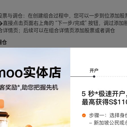
加股票与调仓：在创建组合过程中，您可以一步到位添加股
�直接点击页面右上角的 “下一步/完成” 按钮，调过添加
合详情页；后续可以在组合详情页添加股票或者调仓
调仓
详情页 “调仓” 按钮，进入调仓页面，在这里您可以：
部的 “添加” 股票按钮，添加全市场股票
股票仓位输入框，框下方显示该仓位相对其他持仓的可输
，须相应调整其他仓位的比例
添加您项添加的标的或删除不需要的标的
如下：