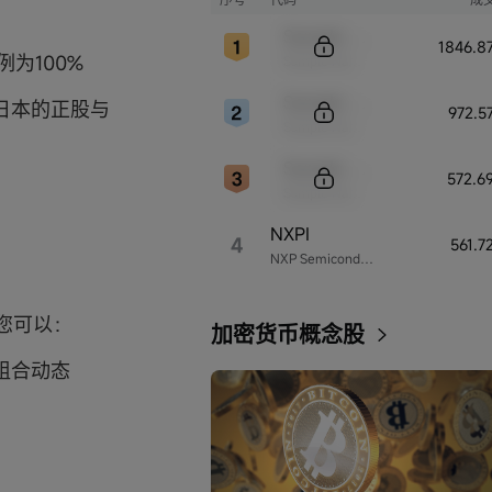
Sample Code
1846.8
为100%
Sample Name
Sample Code
日本的正股与
972.5
Sample Name
Sample Code
572.6
Sample Name
NXPI
4
561.
NXP Semiconductors
您可以：
加密货币概念股
组合动态