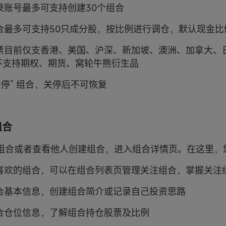
登录账号最多可支持创建30个组合
组合最多可支持50只成分股，按比例进行调仓，默认现金比例
股票目前仅支香港、美国、沪深、新加坡、澳洲、加拿大、
暂不支持期权、期货、窝轮牛熊衍生品
“关停” 组合，关停后不可恢复
组合
组合或者查看他人创建组合，进入组合详情页。在这里，
您喜欢的组合，可以在组合列表页管理关注组合，掌握关注
组合基本信息，创建组合简介或记录自己投资思路
组合仓位信息，了解组合持仓股票及比例