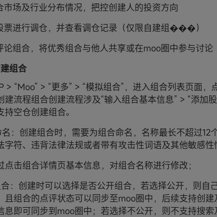
组合市场及行业分布情况，把控创建人的投资方向
仓股票进行调仓，并查看调仓记录（仅限自建组���）
与评论组合，将优秀组合与他人共享或在moo圈中参与讨论
何创建组合
 > “Moo” > “更多” > “模拟组合”，进入组合列表页面，
建流程组合创建流程涉及“输入组合基本信息” > “添加股票”
支持空仓创建组合。
合命名：创建组合时，需要为组合命名，名称最长不超过12
法字符、违背法律法规或者带有攻击性词语及其他敏感性
过点击组合详情页基本信息，对组合名称进行修改；
组合：创建时可以选择是否公开组合，若选择公开，则自
，且组合的点评状态可以同步至moo圈中，后续支持创建
信息即可同步到moo圈中；若选择不公开，则不支持搜索