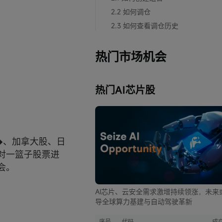
2.2 如何调仓
2.3 如何查看调仓历史
热门市场机会
热门AI芯片股
�、加拿大股、日
对一篮子股票进
会。
AI芯片、云安全需求激增持续领涨，未来
导全球算力基建与自动驾驶革新
序号
代码
成