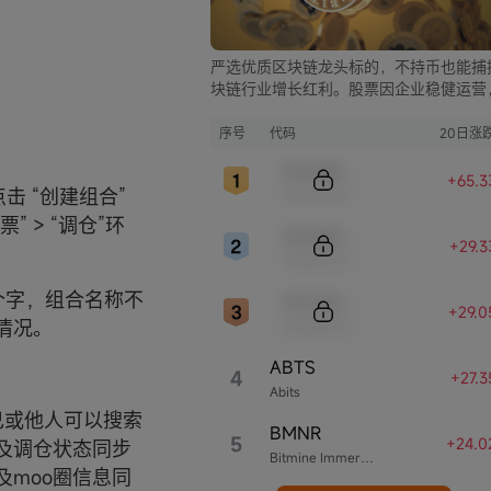
严选优质区块链龙头标的，不持币也能捕
块链行业增长红利。股票因企业稳健运营
比币市的大起大落，价格走势更为平稳，
资兼具安全与收益。
序号
代码
20日涨
Sample Code
+65.3
点击 “创建组合”
Sample Name
 > “调仓”环
Sample Code
+29.
Sample Name
个字，组合名称不
Sample Code
+29.
情况。
Sample Name
ABTS
4
+27.
Abits
己或他人可以搜索
BMNR
5
+24.0
及调仓状态同步
Bitmine Immersion Technologies
及moo圈信息同