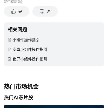
是否有帮助？
结果。投资涉及风险和损失本金的可能性。moomoo对上述内
容的真实性、完整性、准确性或对任何特定目的的时效性不做
是
否
任何陈述或保证。
相关问题
小组件操作指引
安卓小组件操作指引
锁屏小组件操作指引
热门市场机会
热门AI芯片股