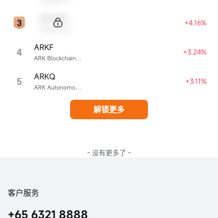
Sample Code
+4.16%
Sample Name
ARKF
4
+3.24%
ARK Blockchain & Fintech Innovation ETF
ARKQ
5
+3.11%
ARK Autonomous Technology & Robotics ETF
解锁更多
- 没有更多了 -
客户服务
+65 6321 8888