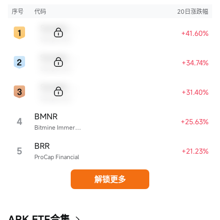
益。
序号
代码
20日涨跌幅
Sample Code
+41.60%
Sample Name
Sample Code
+34.74%
Sample Name
Sample Code
+31.40%
Sample Name
BMNR
4
+25.63%
Bitmine Immersion Technologies
BRR
5
+21.23%
ProCap Financial
解锁更多
ARK ETF合集