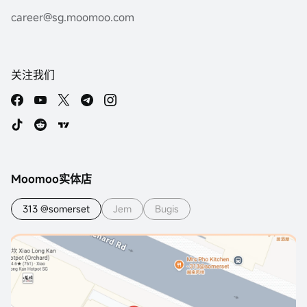
career@sg.moomoo.com
关注我们
Moomoo实体店
313 @somerset
Jem
Bugis