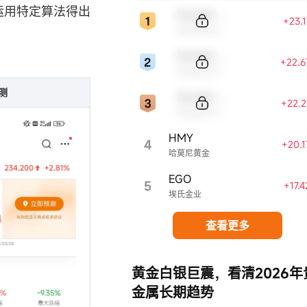
运用特定算法得出
Sample Code
+23.
Sample Name
Sample Code
+22.
Sample Name
测
Sample Code
+22.
Sample Name
HMY
4
+20.
哈莫尼黄金
EGO
5
+17.
埃氏金业
查看更多
黄金白银巨震，看清2026年
金属长期趋势