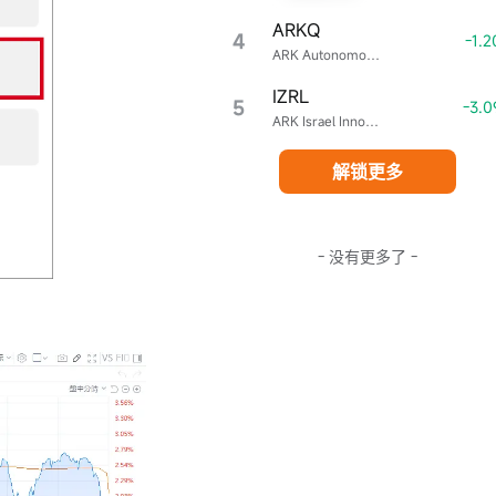
ARKQ
4
-1.
ARK Autonomous Technology & Robotics ETF
IZRL
5
-3.
ARK Israel Innovative Technology ETF
解锁更多
立即开户
- 没有更多了 -