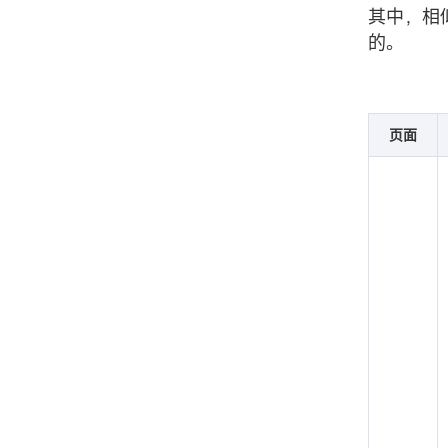
其中，相
的。
页面