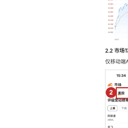
2.2 市场T
仅移动端A