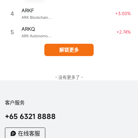
ARKF
4
+3.00%
ARK Blockchain & Fintech Innovation ETF
ARKQ
5
+2.74%
ARK Autonomous Technology & Robotics ETF
解锁更多
- 没有更多了 -
客户服务
+65 6321 8888
在线客服