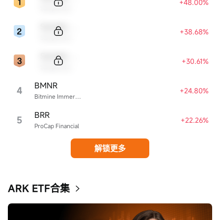
+48.00%
Sample Name
Sample Code
+38.68%
Sample Name
Sample Code
+30.61%
Sample Name
BMNR
4
+24.80%
Bitmine Immersion Technologies
BRR
5
+22.26%
ProCap Financial
解锁更多
ARK ETF合集