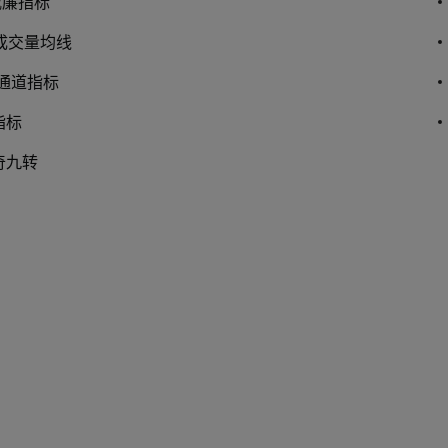
威廉指标
 成交量均线
品通道指标
指标
神奇九转