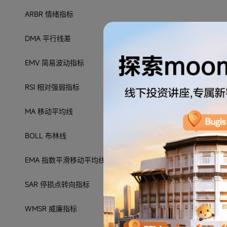
ARBR 情绪指标
DMA 平行线差
EMV 简易波动指标
RSI 相对强弱指标
MA 移动平均线
BOLL 布林线
EMA 指数平滑移动平均线
SAR 停损点转向指标
WMSR 威廉指标