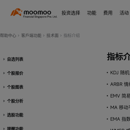
投资选择
功能
费用
活动
帮助中心
客戶端功能
技术面
指标介绍
指标
自选列表
KDJ 随
个股报价
ARBR 
个股图表
EMV 简
个股分析
MA 移
选股功能
EMA 
提醒功能