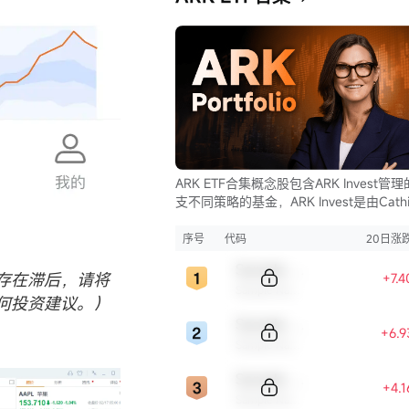
ARK ETF合集概念股包含ARK Invest管
支不同策略的基金，ARK Invest是由Cathi
Wood创立的投资公司。
序号
代码
20日涨
Sample Code
存在滞后，请将
+7.
Sample Name
何投资建议。）
Sample Code
+6.
Sample Name
Sample Code
+4.
Sample Name