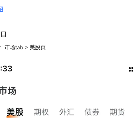
绍
入口
：市场tab > 美股页