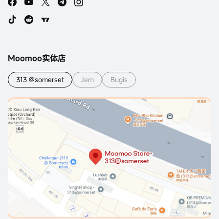
Moomoo实体店
313 @somerset
Jem
Bugis