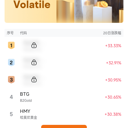
序号
代码
20日涨跌幅
Sample Code
+33.33%
Sample Name
Sample Code
+32.91%
Sample Name
Sample Code
+30.95%
Sample Name
BTG
4
+30.65%
B2Gold
HMY
5
+30.38%
哈莫尼黄金