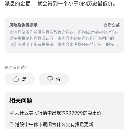
派息的金额， 就会得到一个小于0的历史最低价。
查看全部
风险及免责提示
本内容仅用作提供信息及教育之目的，不构成对任何特定证券
或投资策略的推荐或认可。本内容中的信息仅用于说明目的，
可能不适用于所有投资者。本内容未考虑任何特定人士的投资
目标、财务状况或需求，并不应被视作个人投资建议。建议您
在做出任何投资于任何资本市场产品的决定之前，应考虑您的
个人情况判断信息的适当性。过去的投资表现不能保证未来的
是否有帮助？
结果。投资涉及风险和损失本金的可能性。moomoo对上述内
容的真实性、完整性、准确性或对任何特定目的的时效性不做
是
否
任何陈述或保证。
相关问题
为什么美股行情中出现199999.99的卖出价
港股中午休市期间为什么会有摆盘更新