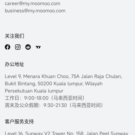
career@my.moomoo.com
business@my.moomoo.com
关注我们
办公地址
Level 9, Menara Khuan Choo, 75A Jalan Raja Chulan,
Bukit Bintang, 50200 Kuala lumpur, Wilayah
Persekutuan Kuala lumpur
工作日：9:00-18:00（马来西亚时间）
周末及公众假期：9:30-21:30（马来西亚时间）
客户服务支持
Level 16, Sunway V2 Tower No. 158, Jalan Peel Sunway