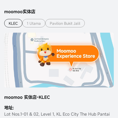
moomoo实体店
KLEC
1 Utama
Pavilion Bukit Jalil
moomoo 实体店-KLEC
地址:
Lot Nos.1-01 & 02, Level 1, KL Eco City The Hub Pantai