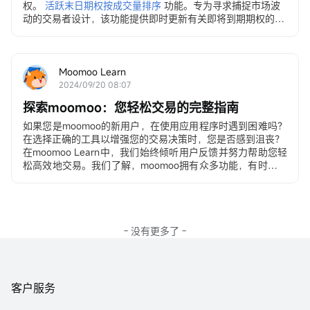
权。
活跃末日期权按成交量排序
功能。专为寻求捕捉市场波
动的交易者设计，该功能提供即时更新有关即将到期期权的信
息，让您可以快速做出明智的决策。
请注意，您可能需要更新moomoo到最新版本以使用以下
功能。
Moomoo Learn
2024/09/20 08:07
探索moomoo：您轻松交易的完整指南
如果您是moomoo的新用户，在使用应用程序时遇到困难吗？
在选择正确的工具以增强您的交易决策时，您是否感到沮丧？
在moomoo Learn中，我们始终倾听用户反馈并努力帮助您轻
松高效地交易。我们了解，moomoo拥有众多功能，有时可能
让人感到不知所措。今天，我们很高兴为您介绍一些有用但常
被忽视的指南。通过这个过程，您将像moomoo大师一样！
- 没有更多了 -
客户服务