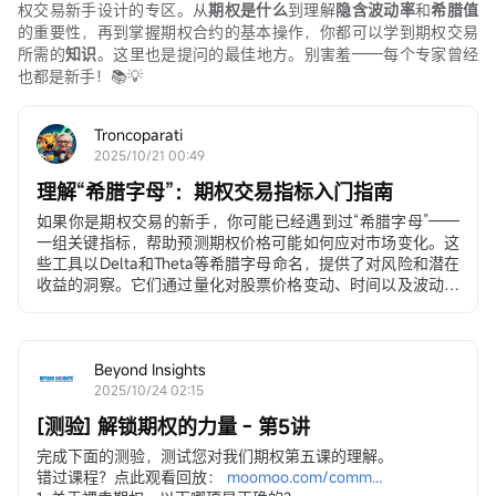
权交易新手设计的专区。从
期权是什么
到理解
隐含波动率
和
希腊值
的重要性，再到掌握期权合约的基本操作，你都可以学到期权交易
所需的
知识
。这里也是提问的最佳地方。别害羞——每个专家曾经
也都是新手！📚💡
Troncoparati
2025/10/21 00:49
理解“希腊字母”：期权交易指标入门指南
如果你是期权交易的新手，你可能已经遇到过“希腊字母”——
一组关键指标，帮助预测期权价格可能如何应对市场变化。这
些工具以Delta和Theta等希腊字母命名，提供了对风险和潜在
收益的洞察。它们通过量化对股票价格变动、时间以及波动性
等因素的敏感性，简化了期权的复杂性。
选项...
Beyond Insights
2025/10/24 02:15
[测验] 解锁期权的力量 - 第5讲
完成下面的测验，测试您对我们期权第五课的理解。
错过课程？点此观看回放：
moomoo.com/comm...