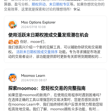
算器、盈亏分析、
期权异动
、
末日期权专区
等。如果你想优化你的
交易效率，这里就是探索和讨论的理想场所！🛠️💻
Moo Options Explorer
2024/07/18 10:08
使用活跃末日期权按成交量发现潜在机会
你好，mooer们，
我们很高兴介绍一个新的见解工具，可以辅助你研究和交易期
权。
活跃末日期权按成交量排序
功能。专为寻求捕捉市场波
动的交易者设计，该功能提供即时更新有关即将到期期权的信
息，让您可以快速做出明智的决策。
请注意，您可能需要更新moomoo到最新版本以使用以下
功能。
Moomoo Learn
2024/09/20 08:07
探索moomoo：您轻松交易的完整指南
如果您是moomoo的新用户，在使用应用程序时遇到困难吗？
在选择正确的工具以增强您的交易决策时，您是否感到沮丧？
在moomoo Learn中，我们始终倾听用户反馈并努力帮助您轻
松高效地交易。我们了解，moomoo拥有众多功能，有时可能