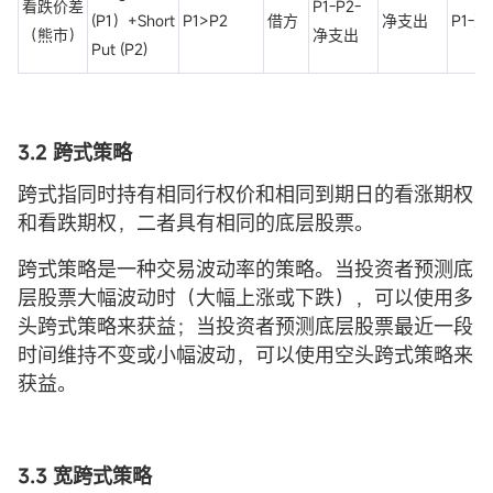
看跌价差
P1-P2-
(P1）+Short
P1>P2
借方
净支出
P1-
（熊市）
净支出
Put (P2)
3.2 跨式策略
跨式指同时持有相同行权价和相同到期日的看涨期权
和看跌期权，二者具有相同的底层股票。
跨式策略是一种交易波动率的策略。当投资者预测底
层股票大幅波动时（大幅上涨或下跌），可以使用多
头跨式策略来获益；当投资者预测底层股票最近一段
时间维持不变或小幅波动，可以使用空头跨式策略来
获益。
3.3 宽跨式策略