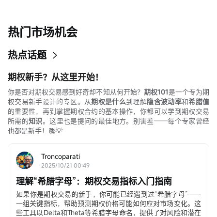
热门市场机会
热点话题
期权新手？从这里开始！
你是否对期权交易感到好奇却不知从何开始？
期权101
是一个专为期
权交易新手设计的专区。从
期权是什么
到理解
隐含波动率
和
希腊值
的重要性，再到掌握期权合约的基本操作，你都可以学到期权交易
所需的
知识
。这里也是提问的最佳地方。别害羞——每个专家曾经
也都是新手！📚💡
Troncoparati
2025/10/21 00:49
理解“希腊字母”：期权交易指标入门指南
如果你是期权交易的新手，你可能已经遇到过“希腊字母”——
一组关键指标，帮助预测期权价格可能如何应对市场变化。这
些工具以Delta和Theta等希腊字母命名，提供了对风险和潜在