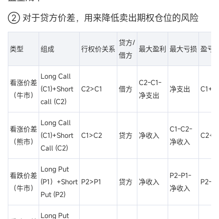
② 对于贷方价差，用来降低卖出期权仓位的风险
贷方/
类型
组成
行权价关系
最大盈利
最大亏损
盈亏
借方
Long Call
看涨价差
C2-C1-
(C1)+Short
C2>C1
借方
净支出
C1+
（牛市）
净支出
call (C2)
Long Call
看涨价差
C1-C2-
(C1)+Short
C1>C2
贷方
净收入
C2+
（熊市）
净收入
Call (C2)
Long Put
看跌价差
P2-P1-
(P1）+Short
P2>P1
贷方
净收入
P2-
（牛市）
净收入
Put (P2)
Long Put