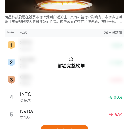
明星科技股是在股票市场上受到广泛关注、具有显著行业影响力、市场表现活
跃且市值规模较大的科技公司股票。这些公司往往在科技创新、市场份额、品
牌知名度、盈利能力等方面表现出色，是各自所属行业的领军者，对整个股
市，特别是科技行业板块乃至全球经济具有显著影响。
序号
代码
20日涨跌幅
SPCX
-9.61%
SpaceX
QCOM
-11.76%
解锁完整榜单
高通
ORCL
+3.47%
甲骨文
INTC
4
-8.00%
英特尔
NVDA
5
+5.67%
英伟达