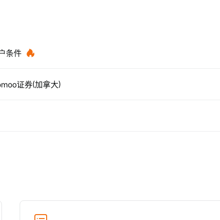
开户条件
moo证券(加拿大)