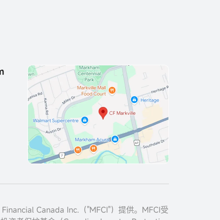
m
cial Canada Inc.（"MFCI"）提供。MFCI受