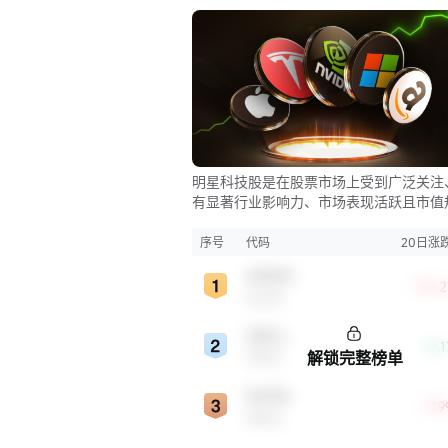
明星科技股是在股票市场上受到广泛关注
有显著行业影响力、市场表现活跃且市值
较大的科技公司股票。这些公司往往在科
新、市场份额、品牌知名度、盈利能力等
序号
代码
20日涨
表现出色，是各自所属行业的领军者，对
AMZN
股市，特别是科技行业板块乃至全球经济
+10.
亚马逊
显著影响。
ORCL
-0.
解锁完整榜单
甲骨文
NVDA
+7.
英伟达