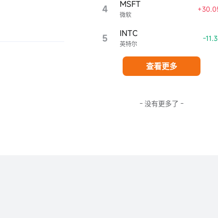
MSFT
4
+30.0
微软
INTC
5
-11.
英特尔
查看更多
- 没有更多了 -