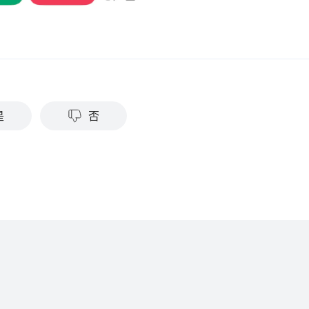
？
是
否