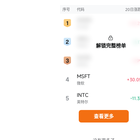
较大的科技公司股票。这些公司往往在科
新、市场份额、品牌知名度、盈利能力等
序号
代码
20日涨
表现出色，是各自所属行业的领军者，对
AMZN
股市，特别是科技行业板块乃至全球经济
+10.
亚马逊
显著影响。
ORCL
-0.
解锁完整榜单
甲骨文
NVDA
+7.
英伟达
MSFT
4
+30.0
微软
INTC
5
-11.
英特尔
查看更多