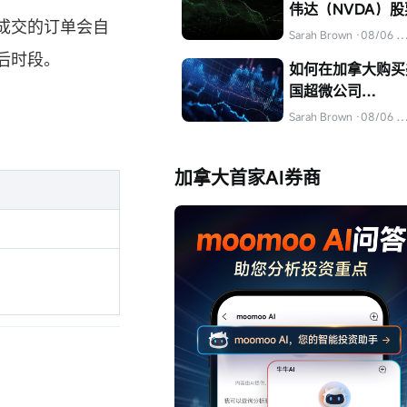
伟达（NVDA）股
成交的订单会自
Sarah Brown
·08/06 04:31
后时段。
如何在加拿大购买
国超微公司
（AMD）的股票
Sarah Brown
·08/06 04:32
加拿大首家AI券商