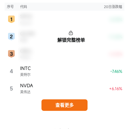
牌知名度、盈利能力等方面表现出色，是各自所属行业的领军者，对整个股
市，特别是科技行业板块乃至全球经济具有显著影响。
序号
代码
20日涨跌幅
SPCX
-8.39%
SpaceX
QCOM
-11.26%
解锁完整榜单
高通
ORCL
+4.54%
甲骨文
INTC
4
-7.46%
英特尔
NVDA
5
+6.16%
英伟达
查看更多