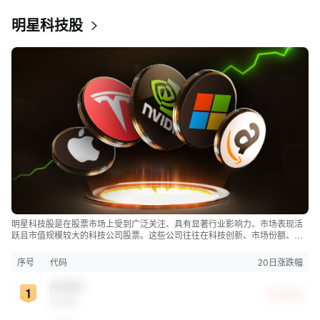
明星科技股
明星科技股是在股票市场上受到广泛关注、具有显著行业影响力、市场表现活
跃且市值规模较大的科技公司股票。这些公司往往在科技创新、市场份额、品
牌知名度、盈利能力等方面表现出色，是各自所属行业的领军者，对整个股
市，特别是科技行业板块乃至全球经济具有显著影响。
序号
代码
20日涨跌幅
AMZN
+10.52%
亚马逊