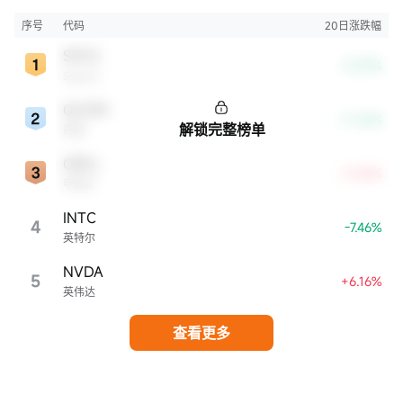
牌知名度、盈利能力等方面表现出色，是各自所属行业的领军者，对整个股
市，特别是科技行业板块乃至全球经济具有显著影响。
序号
代码
20日涨跌幅
SPCX
-8.39%
SpaceX
QCOM
-11.26%
解锁完整榜单
高通
ORCL
+4.54%
甲骨文
INTC
4
-7.46%
英特尔
NVDA
5
+6.16%
英伟达
查看更多