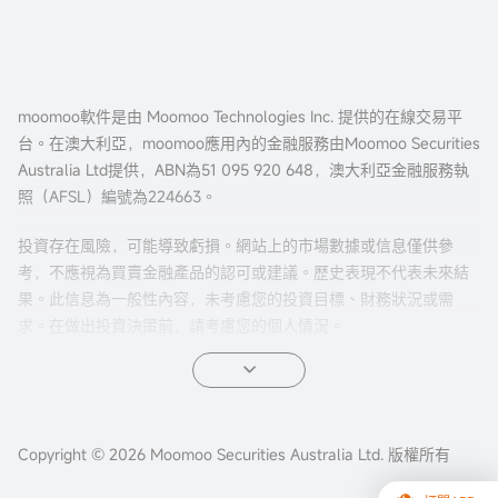
moomoo軟件是由 Moomoo Technologies Inc. 提供的在線交易平
台。在澳大利亞，moomoo應用內的金融服務由Moomoo Securities
Australia Ltd提供，ABN為51 095 920 648，澳大利亞金融服務執
照（AFSL）編號為224663。
投資存在風險，可能導致虧損。網站上的市場數據或信息僅供參
考，不應視為買賣金融產品的認可或建議。歷史表現不代表未來結
果。此信息為一般性內容，未考慮您的投資目標、財務狀況或需
求。在做出投資決策前，請考慮您的個人情況。
期權交易風險較高，並不適合所有投資者。期權的特性有可能導致
超出本金的虧損。在交易期權之前，請先閱讀我們的
《美股期權產
品披露聲明》
、
《美股期權目標市場確認函》
以及期權結算公司
（OCC）發布的
Copyright © 2026 Moomoo Securities Australia Ltd. 版權所有
《標準化期權的特性和風險》
等文件。