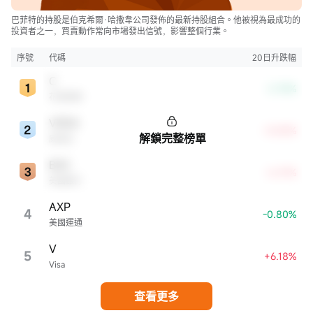
巴菲特的持股是伯克希爾·哈撒韋公司發佈的最新持股組合。他被視為最成功的
投資者之一，買賣動作常向市場發出信號，影響整個行業。
序號
代碼
20日升跌幅
C
-2.78%
花旗集團
VRSN
+8.45%
解鎖完整榜單
威瑞信
BAC
+6.19%
美國銀行
AXP
4
-0.80%
美國運通
V
5
+6.18%
Visa
查看更多