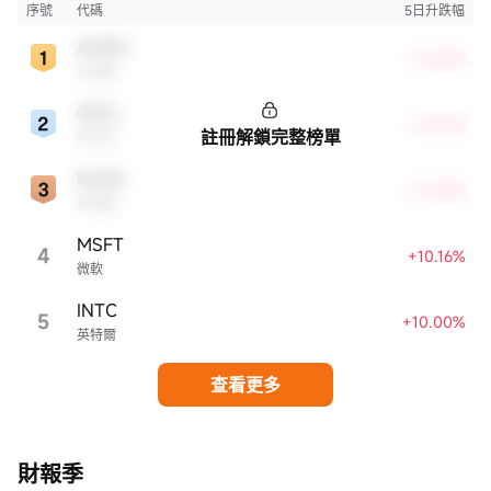
市，特別是科技行業板塊乃至全球經濟具有顯著影響。
序號
代碼
5日升跌幅
AMZN
+15.47%
亞馬遜
ORCL
+12.97%
註冊解鎖完整榜單
甲骨文
NVDA
+12.59%
英偉達
MSFT
4
+10.16%
微軟
INTC
5
+10.00%
英特爾
查看更多
財報季