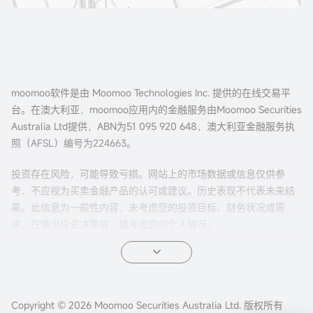
moomoo软件是由 Moomoo Technologies Inc. 提供的在线交易平
台。在澳大利亚，moomoo应用内的金融服务由Moomoo Securities
Australia Ltd提供，ABN为51 095 920 648，澳大利亚金融服务执
照（AFSL）编号为224663。
投资存在风险，可能导致亏损。网站上的市场数据或信息仅供参
考，不应视为买卖金融产品的认可或建议。历史表现不代表未来结
果。此信息为一般性内容，未考虑您的投资目标、财务状况或需
求。在做出投资决策前，请考虑您的个人情况。
期权交易风险较高，并不适合所有投资者。期权的特性有可能导致
超出本金的亏损。 在交易期权之前，请先阅读我们的
《美股期权产
品披露声明》
、
《美股期权目标市场确认函》
以及期权结算公司
（OCC）发布的
Copyright © 2026 Moomoo Securities Australia Ltd. 版权所有
《标准化期权的特性和风险》
等文件。