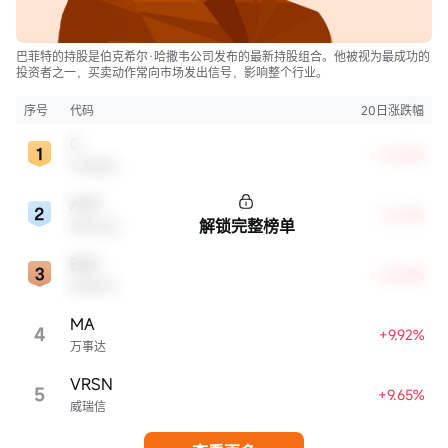
巴菲特的持股是伯克希尔·哈撒韦公司发布的最新持股组合。他被视为最成功的
投资者之一，买卖动作常向市场发出信号，影响整个行业。
序号
代码
20日涨跌幅
C
+0.69%
花旗集团
AXP
+3.75%
解锁完整榜单
美国运通
BAC
+8.49%
美国银行
MA
4
+9.92%
万事达
VRSN
5
+9.65%
威瑞信