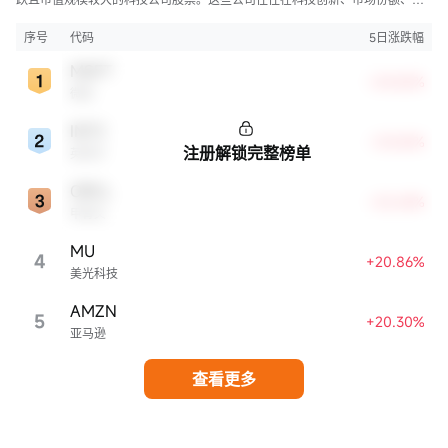
牌知名度、盈利能力等方面表现出色，是各自所属行业的领军者，对整个股
市，特别是科技行业板块乃至全球经济具有显著影响。
序号
代码
5日涨跌幅
MSFT
+24.82%
微软
INTC
+23.42%
注册解锁完整榜单
英特尔
ORCL
+22.63%
甲骨文
MU
4
+20.86%
美光科技
AMZN
5
+20.30%
亚马逊
查看更多