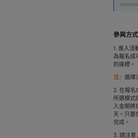
moo
參與方式
1. 進
為報名成
的達標。
注：
選擇
2. 在
所選模式
入金期將
天。只要在
完成。
3. 請