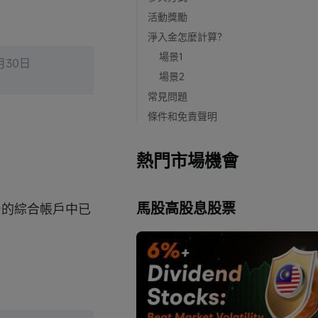
活動獎勵
淨入金怎麼計算?
場景1
月30日
場景2
常見問題
條件和免責聲明
熱門市場機會
馬股高股息股票
亞)的綜合帳戶中已