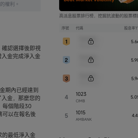
）的權利。
高派息股票排行榜，挖掘抗波動的股票標
序號
代碼
股息率T
Sample Code
5.
Sample Name
，確認選擇後即視
增入金完成淨入金
Sample Code
5.
Sample Name
Sample Code
5.
Sample Name
入金期內已經達到
1023
4
5.0
了入金，那麼您的
CIMB
每個階段30
1015
任務可以在報名後
5
4.
AMBANK
求的最低淨入金