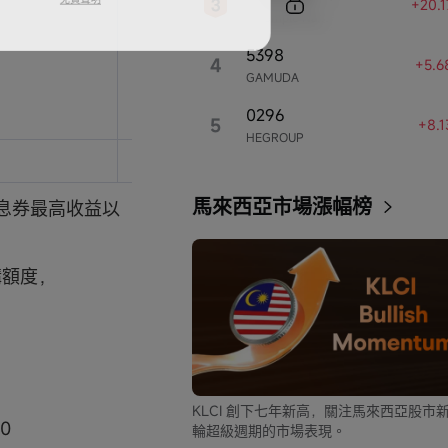
+20.
Sample Name
或
或
5398
4
+5.6
GAMUDA
股票現金券[1]
股票現金券
0296
（價值RM70)
（價值RM1
5
+8.
HEGROUP
約為RM140
約為RM37
立即開戶
馬來西亞市場漲幅榜
息券最高收益以
免責聲明
購額度，
KLCI 創下七年新高，關注馬來西亞股市
0
輪超級週期的市場表現。