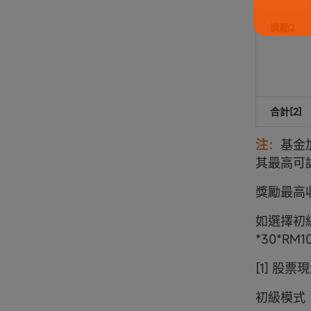
獎勵2
合計[2]
注：
基金
其最高可
獎勵最高收
如選擇初級
*30*RM
[1] 股
初級模式（