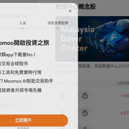
高級模式
終級模式
數據中心概念股
日23:59前淨入金
在2026年6月30日23:59前淨入金
在2026年
≥RM80,000
≥RM200,
維持30天
維持30天
基金加息券
30天年化1.5%基金加息券
30天年化
20,000）
（最高認購額度RM60,000）
（最高認購
政策紅利+巨頭搶灘，馬股數據中心2025
或
或
長有望持續？
序號
代碼
5日升
股票現金券[1]
股票現金券
Sample Code
（價值RM70)
（價值RM1
+1.
Sample Name
加30天）
維持60天（任務1加30天）
維持60天
Sample Code
+3.
Sample Name
基金加息券
30天年化1.5%基金加息券
30天年化
20,000）
（最高認購額度RM60,000）
（最高認購
Sample Code