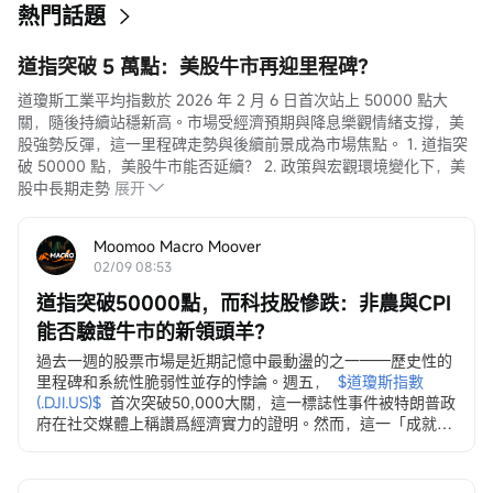
熱門話題
道指突破 5 萬點：美股牛市再迎里程碑？
道瓊斯工業平均指數於 2026 年 2 月 6 日首次站上 50000 點大
關，隨後持續站穩新高。市場受經濟預期與降息樂觀情緒支撐，美
股強勢反彈，這一里程碑走勢與後續前景成為市場焦點。 1. 道指突
破 50000 點，美股牛市能否延續？ 2. 政策與宏觀環境變化下，美
股中長期走勢
展开
Moomoo Macro Moover
02/09 08:53
道指突破50000點，而科技股慘跌：非農與CPI
能否驗證牛市的新領頭羊？
過去一週的股票市場是近期記憶中最動盪的之一——歷史性的
里程碑和系統性脆弱性並存的悖論。週五，
$道瓊斯指數 
(.DJI.US)$
首次突破50,000大關，這一標誌性事件被特朗普政
府在社交媒體上稱讚爲經濟實力的證明。然而，這一「成就」
卻伴隨着多個資產類別持續且廣泛的拋售潮……