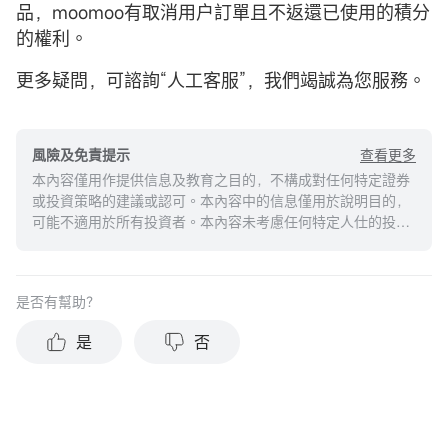
品，moomoo有取消用户訂單且不返還已使用的積分
的權利。
更多疑問，可諮詢“人工客服”，我們竭誠為您服務。
查看更多
風險及免責提示
本內容僅用作提供信息及教育之目的，不構成對任何特定證券
或投資策略的建議或認可。本內容中的信息僅用於說明目的，
可能不適用於所有投資者。本內容未考慮任何特定人仕的投資
目標、財務狀況或需求，並不應被視作個人投資建議。建議您
在做出任何投資於任何資本市場產品的決定之前，應考慮您的
個人情況判斷信息的適當性。過去的投資表現不能保證未來的
是否有幫助？
結果。投資涉及風險和損失本金的可能性。moomoo對上述內
容的真實性、完整性、準確性或對任何特定目的的時效性不做
是
否
任何陳述或保證。