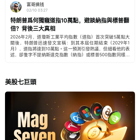
富哥搞钱
02/10 03:27
特朗普爲何獨寵道指10萬點，避談納指與標普翻
倍？背後三大真相
2026年2月，道瓊斯工業平均指數（道指）首次突破5萬點大
關後，特朗普迅速發文宣稱：到其本屆任期結束（2029年1
月），道指將達到10萬點。這一預測引發熱議，但細看他的表
述，卻隻字不提納斯達克指數（納指）或標普500指數同樣可
能實現的「翻倍」目標。
先看下當前（2026年2月10日）三大指數大致水平：
– 道指 ≈ 50,000–50,200點 → 10萬點 ≈ 翻倍
– 標普500 ≈ 6,900–7,000點 → 翻倍 ≈ 1.4萬點
美股七巨頭
– 納斯達克 ≈ 22,800–23,200點 → 翻倍 ≈ 4.6萬點
爲什麼特朗普獨寵道指，到底意欲何爲？？？
這不是隨口一說，而是深思熟慮的政治與經濟策略，背後有三
大真相：真相一：道指是「最強宣傳武器」，數字衝擊力無人
能敵道指是美國曆史上最古老、最具象徵性的指數，只有30只
成分股，多爲傳統工業、金融、能源和消費巨頭，被視爲「美
國經濟晴雨表」。相比之下：
– 標普500有500只成分股，更全面但不夠「標誌性」；
– 納指則重科技、重成長股，常被貼上「硅谷精英」標籤。
特朗普深諳傳播規律。...