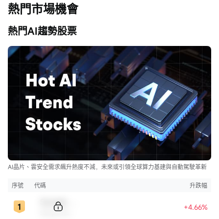
熱門市場機會
熱門AI趨勢股票
AI晶片、雲安全需求飆升熱度不減，未來或引領全球算力基建與自動駕駛革新
序號
代碼
升跌幅
Sample Code
+4.66%
Sample Name