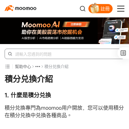
註冊
開戶入金領蘋果股票
幫助中心
積分兑換介紹
積分兑換介紹
1. 什麼是積分兑換
積分兑換專門為moomoo用户開放，您可以使用積分
在積分兑換中兑換各種商品。