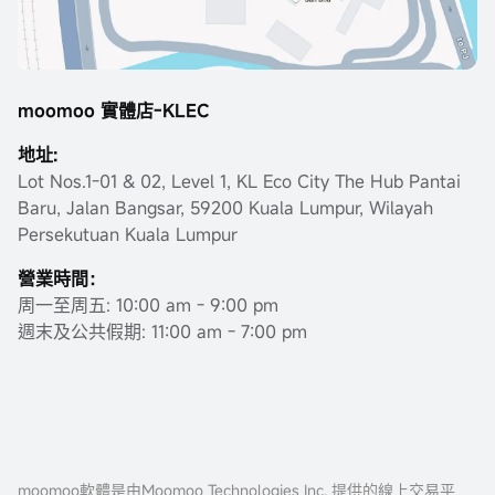
moomoo 實體店-KLEC
地址:
Lot Nos.1-01 & 02, Level 1, KL Eco City The Hub Pantai
Baru, Jalan Bangsar, 59200 Kuala Lumpur, Wilayah
Persekutuan Kuala Lumpur
營業時間：
周一至周五: 10:00 am - 9:00 pm
週末及公共假期: 11:00 am - 7:00 pm
moomoo軟體是由Moomoo Technologies Inc. 提供的線上交易平