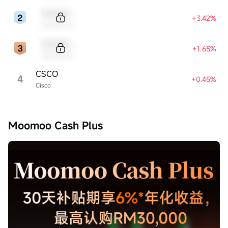
Sample Code
+3.42%
Sample Name
Sample Code
+1.65%
Sample Name
CSCO
4
+0.45%
Cisco
Moomoo Cash Plus