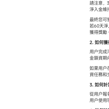
請注意，3
淨入金維
最終您可
若60天
獲得獎勵
2. 如何
用户完成
金鎖資期
如果用户
資任務和
3. 如何
從用户報
用户使用