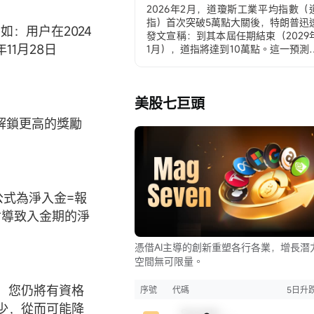
大真相
2026年2月，道瓊斯工業平均指數（
指）首次突破5萬點大關後，特朗普迅
：用户在2024
發文宣稱：到其本屆任期結束（2029
年11月28日
1月），道指將達到10萬點。這一預測
發熱議，但細看他的表述，卻隻字不
納斯達克指數（納指）或標普500指
同樣可能實現的「翻倍」目標。
美股七巨頭
先看下當前（2026年2月10日）三大
數大致水平：
解鎖更高的獎勵
– 道指 ≈ 50,000–50,200點 → 10萬點
。
≈ 翻倍
– 標普500 ≈ 6,900–7,000點 → 翻倍 ≈
1.4萬點
– 納斯達克 ≈ 22,800–23,200點 → 
倍 ≈ 4.6萬點
公式為淨入金=報
爲什麼特朗普獨寵道指，到底意欲
會導致入金期的淨
爲？？？
這不是隨口一說，而是深思熟慮的政
憑借AI主導的創新重塑各行各業，增長潛
與經濟策略，背後有三大真相：真
空間無可限量。
一：道指是「最強宣傳武器」，數字
擊力無人能敵道指是美國曆史上最
，您仍將有資格
老、最具象徵性的指數，只有30只成
序號
代碼
5日升
股，多爲傳統工業、金融、能源和消
少，從而可能降
Sample Code