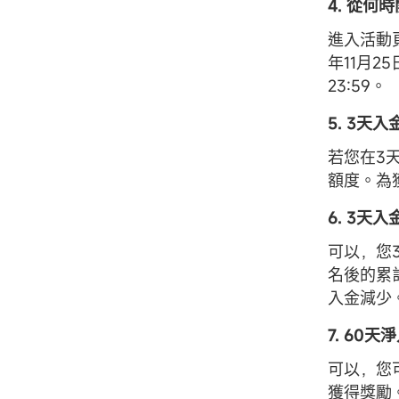
4. 從何
進入活動
年11月25
23:59。
5. 3
若您在3
額度。為
6. 3天
可以，您
名後的累
入金減少
7. 60
可以，您
獲得獎勵