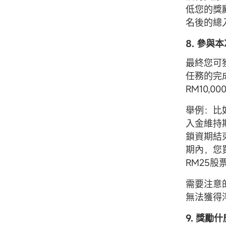
低您的獎
名後的總入
8. 參
最終您可
任務的完
RM10
舉例：比如
入金維持
鎖資期結
期內，您買
RM25
需要注意
無法獲得
9. 獎勵