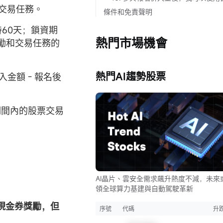
和交易任務。
條件和免責聲明
持60天；鎖資期
熱門市場機會
勵和交易任務的
熱門AI趨勢股票
金額 - 報名後
期間內的股票交易
AI晶片、雲安全需求飆升熱度不減，未來
領全球算力基建與自動駕駛革新
得現金券獎勵，但
序號
代碼
升