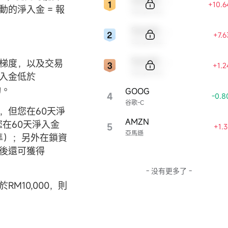
巨頭，被視爲「美國經濟晴雨表」。
+10.
的淨入金 = 報
比之下：
Sample Name
– 標普500有500只成分股，更全面但
Sample Code
夠「標誌性」；
+7.
– 納指則重科技、重成長股，常被貼
Sample Name
「硅谷精英」標籤。
特朗普深諳傳播規律。...
Sample Code
標梯度，以及交易
+1.
Sample Name
入金低於
勵。
GOOG
4
-0.8
谷歌-C
，但您在60天淨
AMZN
您在60天淨入金
5
+1.
亞馬遜
準）；另外在鎖資
束後還可獲得
- 没有更多了 -
M10,000，則