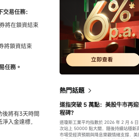
以下交易任務：
金券將在鎖資結束
金券將鎖資結束
交易任務。
熱門話題
道指突破 5 萬點：美股牛市再
程碑？
功後將有3天時間
低淨入金達標，
道瓊斯工業平均指數於 2026 年 2 月 6 
次站上 50000 點大關，隨後持續站穩新
市場受經濟預期與降息樂觀情緒支撐，美