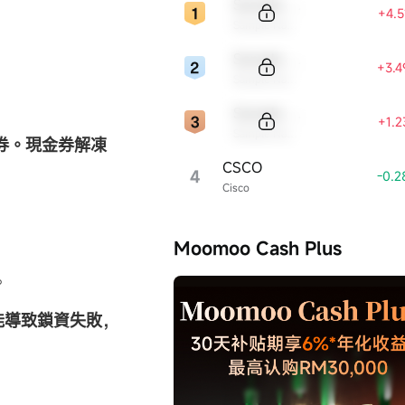
Sample Code
+4.
Sample Name
Sample Code
+3.
Sample Name
Sample Code
+1.
Sample Name
金券。現金券解凍
CSCO
4
-0.
Cisco
。
Moomoo Cash Plus
。
能導致鎖資失敗，