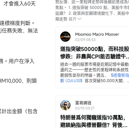
勢反彈，這一里程碑走勢與後續前景成為
，才會進入60天
焦點。 1. 道指突破 50000 點，美股牛
延續？ 2. 政策與宏觀環境變化下，美股
期走勢
展开
金達標梯度判斷。
，則任務失敗，無法
Moomoo Macro Moover
02/09 08:53
道指突破50000點，而科技股
立即開戶
慘跌：非農與CPI能否驗證牛
務。用户在淨入
的新領頭羊？
免責聲明
過去一週的股票市場是近期記憶中最動
盪的之一——歷史性的里程碑和系統性
脆弱性並存的悖論。週五，
$道瓊斯
0,000，則鎖
數 (.DJI.US)$
首次突破50,000大關，
一標誌性事件被特朗普政府在社交媒體
上稱讚爲經濟實力的證明。然而，這一
「成就」卻伴隨着多個資產類別持續且
廣泛的拋售潮……
富哥搞钱
02/10 03:27
累計出金額（包含
特朗普爲何獨寵道指10萬點，
避談納指與標普翻倍？背後三