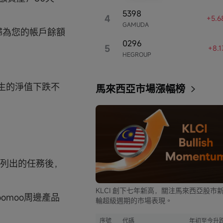
5398
4
+5.6
GAMUDA
歸為您的帳戶餘額
0296
5
+8.
HEGROUP
生的淨值下跌不
馬來西亞市場漲幅榜
立即開戶
免責聲明
上列出的任務後，
KLCI 創下七年新高，關注馬來西亞股市
omoo周邊產品
輪超級週期的市場表現。
序號
代碼
年初至今升