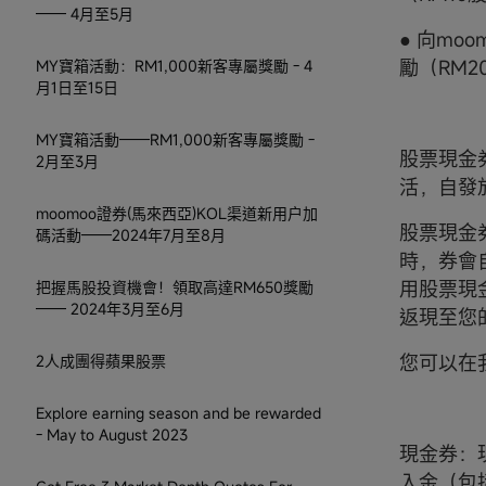
—— 4月至5月
● 向mo
勵（RM2
MY寶箱活動：RM1,000新客專屬獎勵 - 4
月1日至15日
MY寶箱活動——RM1,000新客專屬獎勵 -
股票現金券
2月至3月
活，自發
moomoo證券(馬來西亞)KOL渠道新用户加
股票現金
碼活動——2024年7月至8月
時，券會
用股票現
把握馬股投資機會！領取高達RM650獎勵
—— 2024年3月至6月
返現至您
您可以在我
2人成團得蘋果股票
Explore earning season and be rewarded
- May to August 2023
現金券：現
入金（包括