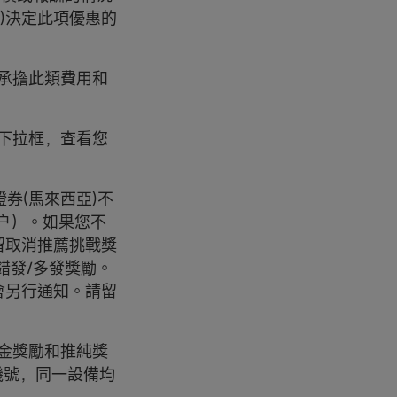
)決定此項優惠的
行承擔此類費用和
擊下拉框，查看您
證券(馬來西亞)不
户）。如果您不
留取消推薦挑戰獎
錯發/多發獎勵。
會另行通知。請留
入金獎勵和推純獎
機號，同一設備均