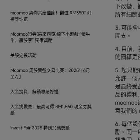
下改變，
moomoo 與你共慶佳節！價值 RM350* 好
所有細節
禮等你選
3. 可
Moomoo證券(馬來西亞)線下小遊戲 "猜牛
開支。
牛，贏股票" 獨家獎勵
4. 目
美股定投活動
的國籍是
5. 您只
Moomoo 馬股實盤交易比賽：2025年6月
至7月
允許一個
是最終受
入金投資，解鎖專屬好禮
品的權利
moom
入金挑戰賽：最高可得 RM1,560 現金券獎
意我們的 
勵
6. 每
Invest Fair 2025 特別加碼獎勵
勵。同一