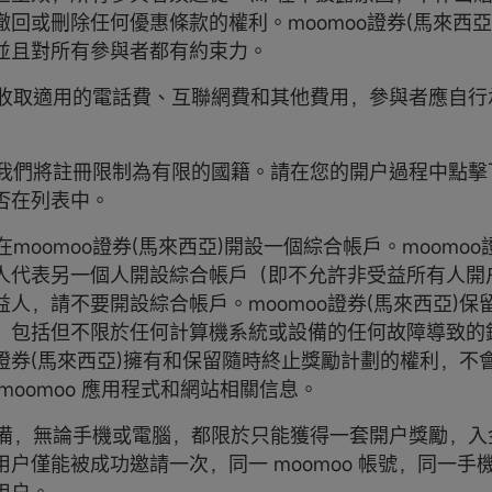
撤回或刪除任何優惠條款的權利。moomoo證券(馬來西亞
並且對所有參與者都有約束力。
能會收取適用的電話費、互聯網費和其他費用，參與者應自
前，我們將註冊限制為有限的國籍。請在您的開户過程中點
否在列表中。
能在moomoo證券(馬來西亞)開設一個綜合帳戶。moomoo
人代表另一個人開設綜合帳戶（即不允許非受益所有人開
益人，請不要開設綜合帳戶。moomoo證券(馬來西亞)保
，包括但不限於任何計算機系統或設備的任何故障導致的
oo證券(馬來西亞)擁有和保留隨時終止獎勵計劃的權利，不
moomoo 應用程式和網站相關信息。
個設備，無論手機或電腦，都限於只能獲得一套開户獎勵，
用户僅能被成功邀請一次，同一 moomoo 帳號，同一手