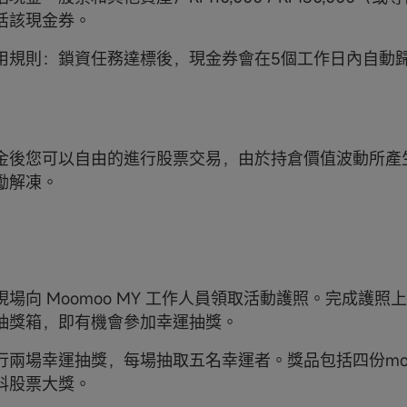
活該現金券。
用規則：鎖資任務達標後，現金券會在5個工作日內自動
金後您可以自由的進行股票交易，由於持倉價值波動所產
勵解凍。
場向 Moomoo MY 工作人員領取活動護照。完成護照
抽獎箱，即有機會參加幸運抽獎。
行兩場幸運抽獎，每場抽取五名幸運者。獎品包括四份mo
科股票大獎。