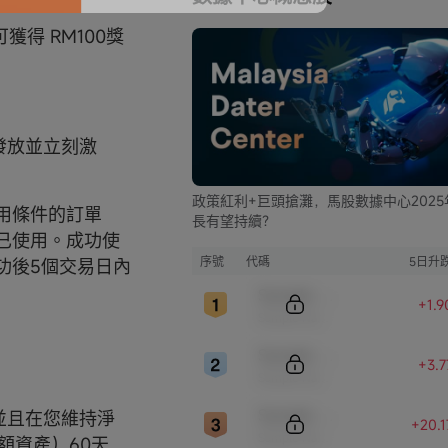
可獲得 RM100獎
後發放並立刻激
政策紅利+巨頭搶灘，馬股數據中心2025
用條件的訂單
長有望持續？
已使用。成功使
序號
代碼
5日升
功後5個交易日內
Sample Code
+1.
Sample Name
Sample Code
+3.
Sample Name
Sample Code
放，並且在您維持淨
+20.
Sample Name
等額資產）60天