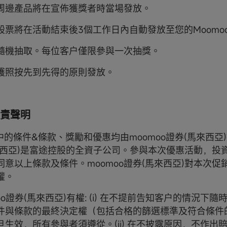
oo周邊產品將在宣佈獲獎者時當場發放。
股票將在活動結束後3個工作日內自動發放至您的Moomoo
隨機抽取。每位客户僅限參與一次抽獎。
護照按先到先得的原則發放。
責聲明
動中的條件&條款、獎勵和優惠均由moomoo證券(馬來西亞)
來西亞)是富途控股的全資子公司。參與本次優惠活動，投
同意以上條款及條件。moomoo證券(馬來西亞)對本次促
權。
omoo證券(馬來西亞)有權: (i) 在不提前告知客户的情況下
件與條款的最終決定權（包括合格的篩選標準及符合條件
旦生效，所有參與者須遵從。(ii) 在不披露原因，不作出