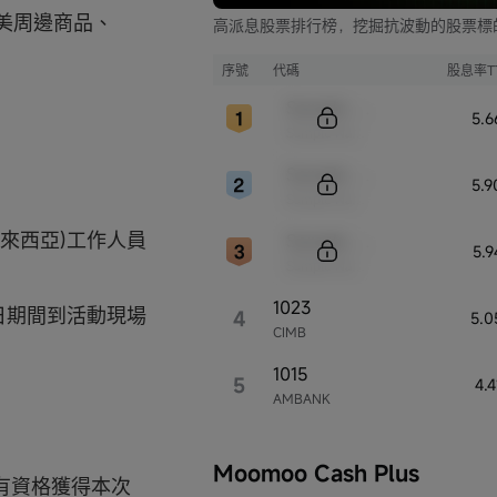
美周邊商品、
高派息股票排行榜，挖掘抗波動的股票標
序號
代碼
股息率T
Sample Code
5.
Sample Name
Sample Code
5.
Sample Name
來西亞)工作人員
Sample Code
5.
Sample Name
1023
5日期間到活動現場
4
5.0
CIMB
1015
5
4.
AMBANK
Moomoo Cash Plus
，將有資格獲得本次