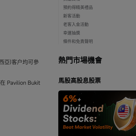
預約得精美禮品
新客活動
老客入金活動
幸運抽獎
條件和免責聲明
熱門市場機會
(馬來西亞)客户均可參
馬股高股息股票
 Pavilion Bukit