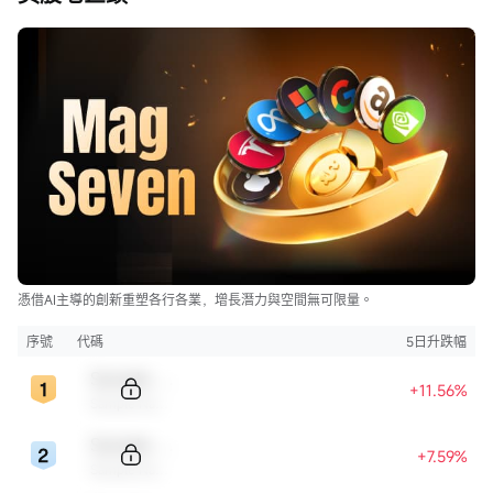
– 納斯達克 ≈ 22,800–23,200點 → 翻倍 ≈ 4.6萬點
爲什麼特朗普獨寵道指，到底意欲何爲？？？
這不是隨口一說，而是深思熟慮的政治與經濟策略，背後有三
大真相：真相一：道指是「最強宣傳武器」，數字衝擊力無人
能敵道指是美國曆史上最古老、最具象徵性的指數，只有30只
成分股，多爲傳統工業、金融、能源和消費巨頭，被視爲「美
國經濟晴雨表」。相比之下：
– 標普500有500只成分股，更全面但不夠「標誌性」；
– 納指則重科技、重成長股，常被貼上「硅谷精英」標籤。
特朗普深諳傳播規律。...
憑借AI主導的創新重塑各行各業，增長潛力與空間無可限量。
序號
代碼
5日升跌幅
Sample Code
+11.56%
Sample Name
Sample Code
+7.59%
Sample Name