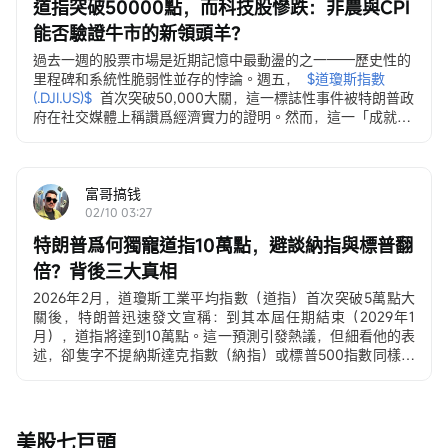
道指突破50000點，而科技股慘跌：非農與CPI
能否驗證牛市的新領頭羊？
過去一週的股票市場是近期記憶中最動盪的之一——歷史性的
里程碑和系統性脆弱性並存的悖論。週五，
$道瓊斯指數 
(.DJI.US)$
首次突破50,000大關，這一標誌性事件被特朗普政
府在社交媒體上稱讚爲經濟實力的證明。然而，這一「成就」
卻伴隨着多個資產類別持續且廣泛的拋售潮……
富哥搞钱
02/10 03:27
特朗普爲何獨寵道指10萬點，避談納指與標普翻
倍？背後三大真相
2026年2月，道瓊斯工業平均指數（道指）首次突破5萬點大
關後，特朗普迅速發文宣稱：到其本屆任期結束（2029年1
月），道指將達到10萬點。這一預測引發熱議，但細看他的表
述，卻隻字不提納斯達克指數（納指）或標普500指數同樣可
能實現的「翻倍」目標。
先看下當前（2026年2月10日）三大指數大致水平：
– 道指 ≈ 50,000–50,200點 → 10萬點 ≈ 翻倍
– 標普500 ≈ 6,900–7,000點 → 翻倍 ≈ 1.4萬點
美股七巨頭