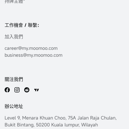
持牌主體*
工作機會 / 聯繫：
加入我們
career@my.moomoo.com
business@my.moomoo.com
關注我們
辦公地址
Level 9, Menara Khuan Choo, 75A Jalan Raja Chulan,
Bukit Bintang, 50200 Kuala lumpur, Wilayah