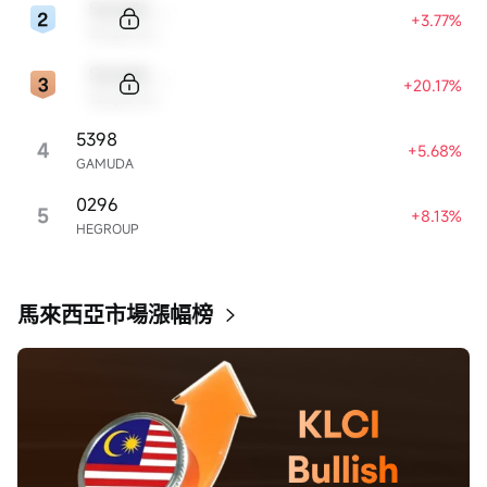
Sample Code
+3.77%
Sample Name
Sample Code
+20.17%
Sample Name
5398
4
+5.68%
GAMUDA
0296
5
+8.13%
HEGROUP
馬來西亞市場漲幅榜