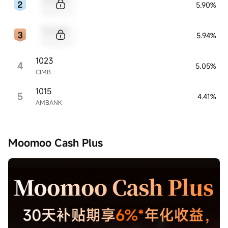
5.90%
Sample Name
Sample Code
5.94%
Sample Name
1023
4
5.05%
CIMB
1015
5
4.41%
AMBANK
Moomoo Cash Plus