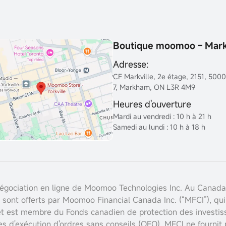
Boutique moomoo – Mar
Adresse:
CF Markville, 2e étage, 2151, 500
7, Markham, ON L3R 4M9
Heures d'ouverture
Mardi au vendredi : 10 h à 21 h
Samedi au lundi : 10 h à 18 h
gociation en ligne de Moomoo Technologies Inc. Au Canada, l
 sont offerts par Moomoo Financial Canada Inc. (“MFCI”), qu
t est membre du Fonds canadien de protection des investisse
ces d'exécution d'ordres sans conseils (OEO). MFCI ne fourni