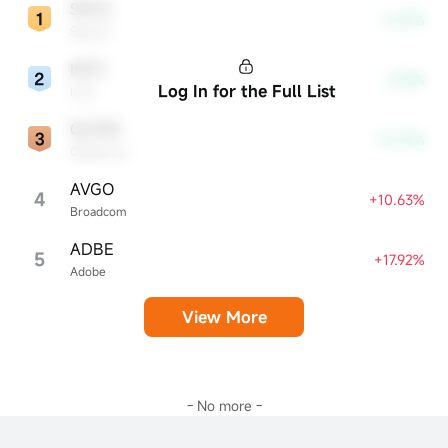
SPCX
-2.87%
SpaceX
INTC
-4.18%
Log In for the Full List
Intel
QCOM
-10.57%
Qualcomm
AVGO
4
+10.63%
Broadcom
ADBE
5
+17.92%
Adobe
View More
- No more -