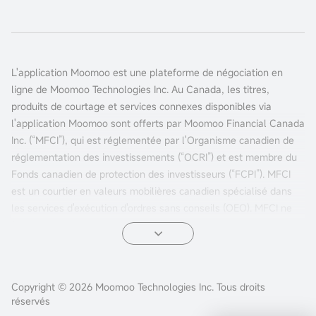
L'application Moomoo est une plateforme de négociation en
ligne de Moomoo Technologies Inc. Au Canada, les titres,
produits de courtage et services connexes disponibles via
l'application Moomoo sont offerts par Moomoo Financial Canada
Inc. (“MFCI”), qui est réglementée par l'Organisme canadien de
réglementation des investissements (“OCRI”) et est membre du
Fonds canadien de protection des investisseurs (“FCPI”). MFCI
est un courtier en valeurs mobilières canadien spécialisé dans
les services d'exécution d'ordres sans conseils (OEO). MFCI ne
fournit pas de conseils ni de recommandations concernant
l'achat ou la vente de tout investissement. Les investisseurs
sont responsables de leurs propres décisions d'investissement.
Copyright © 2026 Moomoo Technologies Inc. Tous droits
Tous les investissements comportent des risques, y compris la
réservés
possibilité d'une perte du capital. Les performances passées