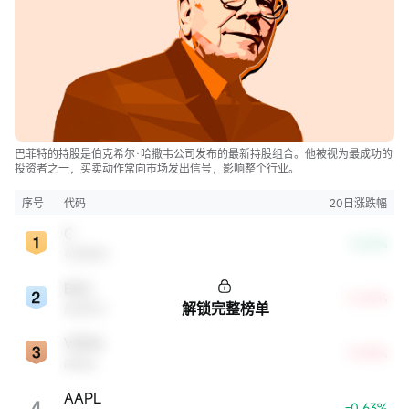
巴菲特的持股是伯克希尔·哈撒韦公司发布的最新持股组合。他被视为最成功的
投资者之一，买卖动作常向市场发出信号，影响整个行业。
序号
代码
20日涨跌幅
C
-3.62%
花旗集团
BAC
+5.87%
解锁完整榜单
美国银行
VRSN
+9.05%
威瑞信
AAPL
4
-0.63%