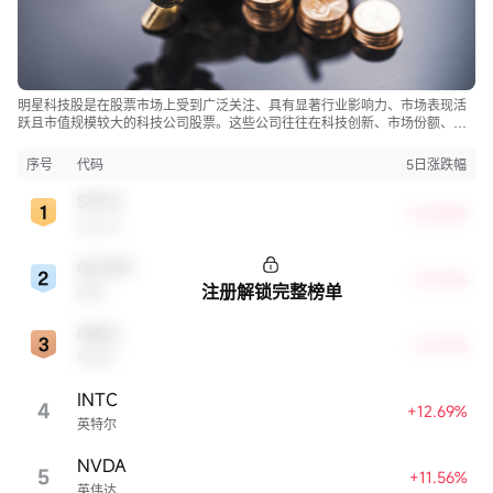
明星科技股是在股票市场上受到广泛关注、具有显著行业影响力、市场表现活
跃且市值规模较大的科技公司股票。这些公司往往在科技创新、市场份额、品
牌知名度、盈利能力等方面表现出色，是各自所属行业的领军者，对整个股
市，特别是科技行业板块乃至全球经济具有显著影响。
序号
代码
5日涨跌幅
SPCX
+22.83%
SpaceX
QCOM
+13.72%
注册解锁完整榜单
高通
ORCL
+13.21%
甲骨文
INTC
4
+12.69%
英特尔
NVDA
5
+11.56%
英伟达