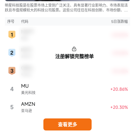
明星科技股是在股票市场上受到广泛关注、具有显著行业影响力、市场表现活
跃且市值规模较大的科技公司股票。这些公司往往在科技创新、市场份额、品
牌知名度、盈利能力等方面表现出色，是各自所属行业的领军者，对整个股
市，特别是科技行业板块乃至全球经济具有显著影响。
序号
代码
5日涨跌幅
MSFT
+24.82%
微软
INTC
+23.42%
注册解锁完整榜单
英特尔
ORCL
+22.63%
甲骨文
MU
4
+20.86%
美光科技
AMZN
5
+20.30%
亚马逊
查看更多