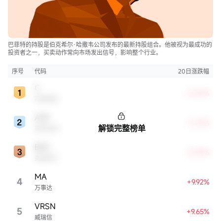
巴菲特的持股是伯克希尔·哈撒韦公司发布的最新持股组合。他被视为最成功的
投资者之一，买卖动作常向市场发出信号，影响整个行业。
序号
代码
20日涨跌幅
C
+0.69%
花旗集团
AXP
+3.75%
解锁完整榜单
美国运通
BAC
+8.49%
美国银行
MA
4
+9.92%
万事达
VRSN
5
+9.65%
威瑞信