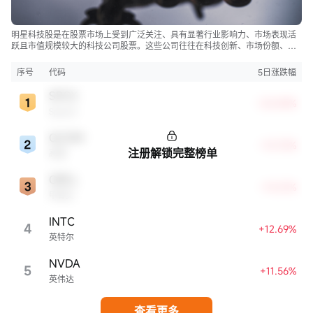
明星科技股是在股票市场上受到广泛关注、具有显著行业影响力、市场表现活
跃且市值规模较大的科技公司股票。这些公司往往在科技创新、市场份额、品
牌知名度、盈利能力等方面表现出色，是各自所属行业的领军者，对整个股
市，特别是科技行业板块乃至全球经济具有显著影响。
序号
代码
5日涨跌幅
SPCX
+22.83%
SpaceX
QCOM
+13.72%
注册解锁完整榜单
高通
ORCL
+13.21%
甲骨文
INTC
4
+12.69%
英特尔
NVDA
5
+11.56%
英伟达
查看更多