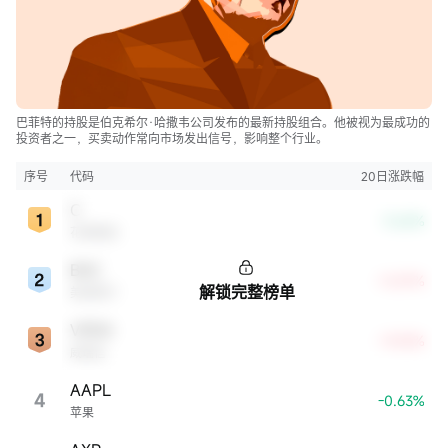
巴菲特的持股是伯克希尔·哈撒韦公司发布的最新持股组合。他被视为最成功的
投资者之一，买卖动作常向市场发出信号，影响整个行业。
序号
代码
20日涨跌幅
C
-3.62%
花旗集团
BAC
+5.87%
解锁完整榜单
美国银行
VRSN
+9.05%
威瑞信
AAPL
4
-0.63%
苹果