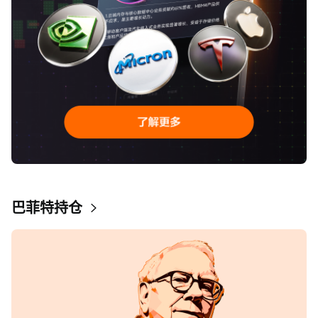
巴菲特持仓