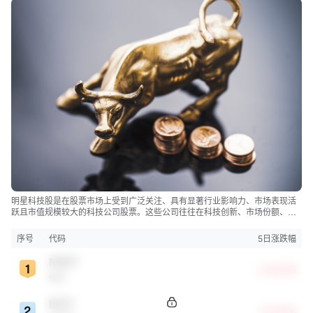
明星科技股是在股票市场上受到广泛关注、具有显著行业影响力、市场表现活
跃且市值规模较大的科技公司股票。这些公司往往在科技创新、市场份额、品
牌知名度、盈利能力等方面表现出色，是各自所属行业的领军者，对整个股
市，特别是科技行业板块乃至全球经济具有显著影响。
序号
代码
5日涨跌幅
MSFT
+24.82%
微软
INTC
+23.42%