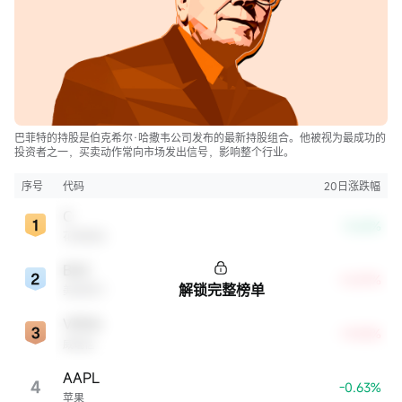
巴菲特的持股是伯克希尔·哈撒韦公司发布的最新持股组合。他被视为最成功的
投资者之一，买卖动作常向市场发出信号，影响整个行业。
序号
代码
20日涨跌幅
C
-3.62%
花旗集团
BAC
+5.87%
解锁完整榜单
美国银行
VRSN
+9.05%
威瑞信
AAPL
4
-0.63%
苹果