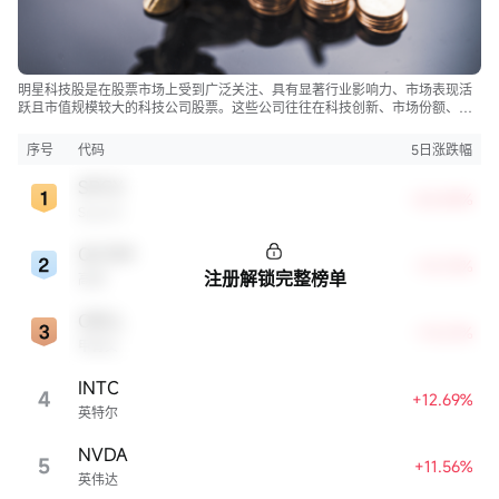
明星科技股是在股票市场上受到广泛关注、具有显著行业影响力、市场表现活
跃且市值规模较大的科技公司股票。这些公司往往在科技创新、市场份额、品
牌知名度、盈利能力等方面表现出色，是各自所属行业的领军者，对整个股
市，特别是科技行业板块乃至全球经济具有显著影响。
序号
代码
5日涨跌幅
SPCX
+22.83%
SpaceX
QCOM
+13.72%
注册解锁完整榜单
高通
ORCL
+13.21%
甲骨文
INTC
4
+12.69%
英特尔
NVDA
5
+11.56%
英伟达