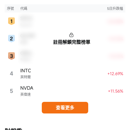
牌知名度、盈利能力等方面表現出色，是各自所屬行業的領軍者，對整個股
市，特別是科技行業板塊乃至全球經濟具有顯著影響。
序號
代碼
5日升跌幅
SPCX
+22.83%
SpaceX
QCOM
+13.72%
註冊解鎖完整榜單
高通
ORCL
+13.21%
甲骨文
INTC
4
+12.69%
英特爾
NVDA
5
+11.56%
英偉達
查看更多