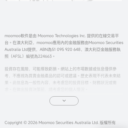
moomoo軟件是由 Moomoo Technologies Inc. 提供的在線交易平
台。在澳大利亞，moomoo應用內的金融服務由Moomoo Securities
Australia Ltd提供，ABN為51 095 920 648，澳大利亞金融服務執
照（AFSL）編號為224663。
投資存在風險，可能導致虧損。網站上的市場數據或信息僅供參
考，不應視為買賣金融產品的認可或建議。歷史表現不代表未來結
果。此信息為一般性內容，未考慮您的投資目標、財務狀況或需
求。在做出投資決策前，請考慮您的個人情況。
期權交易風險較高，並不適合所有投資者。期權的特性有可能導致
超出本金的虧損。在交易期權之前，請先閱讀我們的
《美股期權產
品披露聲明》
、
《美股期權目標市場確認函》
以及期權結算公司
（OCC）發布的
Copyright © 2026 Moomoo Securities Australia Ltd. 版權所有
《標準化期權的特性和風險》
等文件。