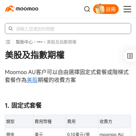
註冊
立即解鎖贈股
幫助中心
美股及指數期權
美股及指數期權
Moomoo AU客户可以自由選擇固定式套餐或階梯式
套餐作為
美股
期權的收費方案
1. 固定式套餐
類型
費用幣種
費用
收費方
佣金
美元
0.10美元/張
moomoo AU