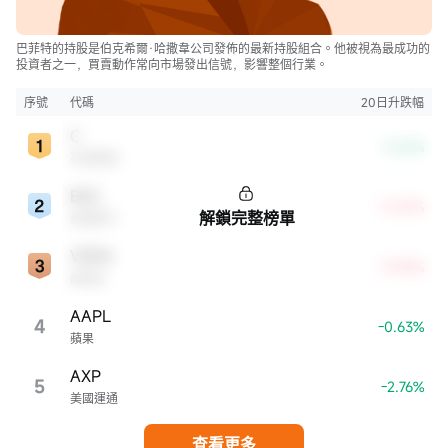
巴菲特的持股是伯克希爾·哈撒韋公司發佈的最新持股組合。他被視為最成功的
投資者之一，買賣動作常向市場發出信號，影響整個行業。
序號
代碼
20日升跌幅
C
-3.62%
花旗集團
BAC
+5.87%
解鎖完整榜單
美國銀行
VRSN
+9.05%
威瑞信
AAPL
4
-0.63%
蘋果
AXP
5
-2.76%
美國運通
查看更多