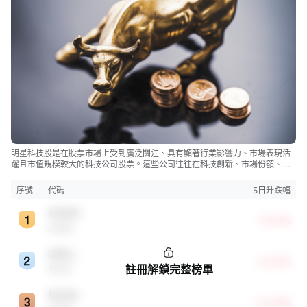
明星科技股是在股票市場上受到廣泛關注、具有顯著行業影響力、市場表現活
躍且市值規模較大的科技公司股票。這些公司往往在科技創新、市場份額、品
牌知名度、盈利能力等方面表現出色，是各自所屬行業的領軍者，對整個股
市，特別是科技行業板塊乃至全球經濟具有顯著影響。
序號
代碼
5日升跌幅
AMZN
+15.61%
亞馬遜
ORCL
+12.47%
註冊解鎖完整榜單
甲骨文
NVDA
+12.28%