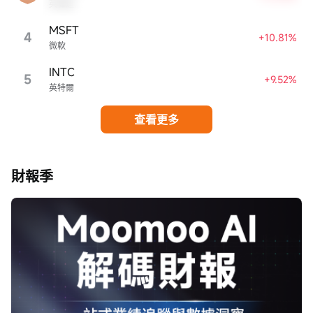
英偉達
MSFT
4
+10.81%
微軟
INTC
5
+9.52%
英特爾
查看更多
財報季