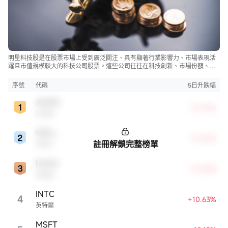
明星科技股是在股票市場上受到廣泛關注、具有顯著行業影響力、市場表現活
躍且市值規模較大的科技公司股票。這些公司往往在科技創新、市場份額、品
牌知名度、盈利能力等方面表現出色，是各自所屬行業的領軍者，對整個股
市，特別是科技行業板塊乃至全球經濟具有顯著影響。
序號
代碼
5日升跌幅
AMZN
+15.35%
亞馬遜
ORCL
+13.32%
註冊解鎖完整榜單
甲骨文
NVDA
+13.08%
英偉達
INTC
4
+10.63%
英特爾
MSFT