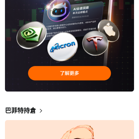
巴菲特持倉