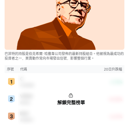
巴菲特的持股是伯克希爾·哈撒韋公司發佈的最新持股組合。他被視為最成功的
投資者之一，買賣動作常向市場發出信號，影響整個行業。
序號
代碼
20日升跌幅
C
-2.72%
花旗集團
VRSN
+8.32%
解鎖完整榜單
威瑞信
BAC
+6.21%
美國銀行